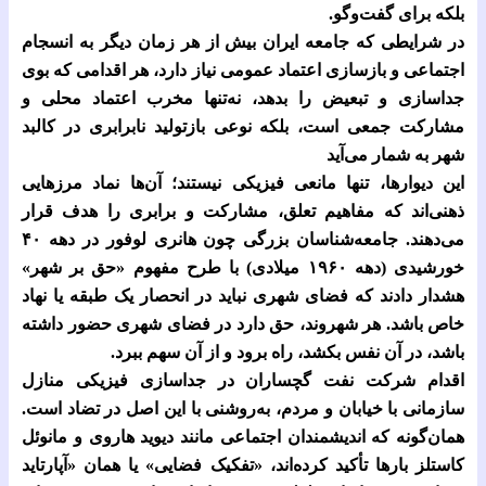
بلکه برای گفت‌وگو.
در شرایطی که جامعه ایران بیش از هر زمان دیگر به انسجام
اجتماعی و بازسازی اعتماد عمومی نیاز دارد، هر اقدامی که بوی
جداسازی و تبعیض را بدهد، نه‌تنها مخرب اعتماد محلی و
مشارکت جمعی است، بلکه نوعی بازتولید نابرابری در کالبد
شهر به شمار می‌آید
این دیوارها، تنها مانعی فیزیکی نیستند؛ آن‌ها نماد مرزهایی
ذهنی‌اند که مفاهیم تعلق، مشارکت و برابری را هدف قرار
می‌دهند. جامعه‌شناسان بزرگی چون هانری لوفور در دهه
۴۰
خورشیدی (دهه
۱۹۶۰
میلادی) با طرح مفهوم «حق بر شهر»
هشدار دادند که فضای شهری نباید در انحصار یک طبقه یا نهاد
خاص باشد. هر شهروند، حق دارد در فضای شهری حضور داشته
باشد، در آن نفس بکشد، راه برود و از آن سهم ببرد.
اقدام شرکت نفت گچساران در جداسازی فیزیکی منازل
سازمانی با خیابان و مردم، به‌روشنی با این اصل در تضاد است.
همان‌گونه که اندیشمندان اجتماعی مانند دیوید هاروی و مانوئل
کاستلز بارها تأکید کرده‌اند، «تفکیک فضایی» یا همان «آپارتاید