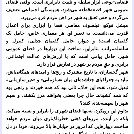
فضایی»نوعی ابزار سلطه و تثبیت نابرابری است. وقتی فضای
عمومی شهر قطعه‌قطعه می‌شود، همبستگی اجتماعی تضعیف
می‌گردد و حس تعلق به شهر در ذهن مردم فرو می‌ریزد.
میشل فوکو، فیلسوف معاصر، فضا را ابزاری برای اعمال
قدرت می‌دانست. به تعبیر او، هر معماری خاص، حامل یک
گفتمان است؛ و دیوار، حامل گفتمان جدایی، کنترل و
سلسله‌مراتب. بنابراین، ساخت این دیوارها در فضای عمومی
شهر، حامل پیامی است که با ارزش‌های عدالت اجتماعی،
برابری و حقِ مردم بر شهر در تعارض قرار دارد.
شهر گچساران، با تاریخ مشترک و رنج‌ها و امیدهای همگانی‌اش،
نباید به جغرافیای جداشده‌ای میان «سازمانی» و «غیر سازمانی»
تبدیل شود. نفت این خاک، نانی بود که همه خوردند و رنجی بود
که همه کشیدند. حال چرا بعضی بخواهند مرز بکشند، و سهم
شهر را سهمیه‌بندی کنند؟
تداوم این رویکرد، نه‌تنها فضای شهری را نابرابر و بسته می‌کند،
بلکه در آینده، مرزهای ذهنی خطرناک‌تری میان مردم خواهد
ساخت. دیوارهایی که امروز در خیابان‌ها بالا می‌روند، فردا در دل