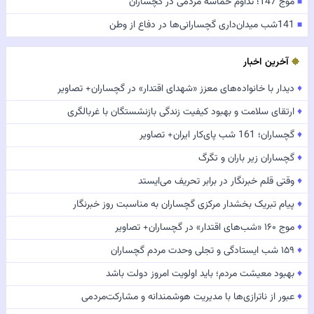
موج 147؛ تداوم حماسه مردمی در گچساران
■
141شب میدان‌داری گچسارانی‌ها در دفاع از وطن
■
آخرین اخبار
♦
دیدار با خانواده‌های معزز «شهدای اقتدار» در گچساران+ تصاویر
♦
ارتقای سلامت و بهبود کیفیت زندگی بازنشستگان با غربالگری
♦
گچساران؛ 161 شب پای‌کار ایران+ تصاویر
♦
گچساران زیر باران و تگرگ
♦
وقتی قلم خبرنگار در برابر تحریف می‌ایستد
♦
پیام تبریک بخشدار مرکزی گچساران به مناسبت روز خبرنگار
♦
موج ۱۶۰ «شب‌های اقتدار» در گچساران+ تصاویر
♦
۱۵۹ شب ایستادگی و تجلی وحدت مردم گچساران
♦
بهبود معیشت مردم؛ باید اولویت امروز دولت باشد
♦
عبور از ناترازی‌ها با مدیریت هوشمندانه و مشارکت‌مردمی