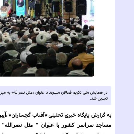
در همایش ملی تکریم فعالان مسجد با عنوان «مثل نصرالله» به میزبا
تجلیل شد.
به گزارش پایگاه خبری تحلیلی‌
«آفتاب گچساران» ،
آیی
مساجد سراسر کشور با عنوان " مثل نصرالله" 