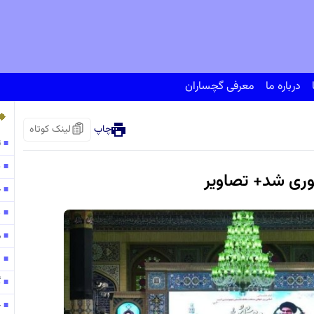
درباره ما
معرفی گچساران
چاپ
لینک کوتاه
ت
■
پ
■
وری شد+ تصاویر
ح
■
138
■
مو
■
۱۳۰
■
گ
■
ح
■