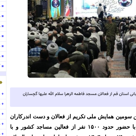
ح
■
م
■
مو
■
ح
■
ح
■
موج
■
گ
■
♦
ر
نی استان قم از فعالان مسجد فاطمه الزهرا سلام الله علیها گچساران
♦
ن
♦
پ
ن سومین همایش ملی تکریم از فعالان و دست اندرکاران
♦
ح
با حضور حدود
۱۵۰۰
نفر از فعالین مساجد کشور و با
♦
ح