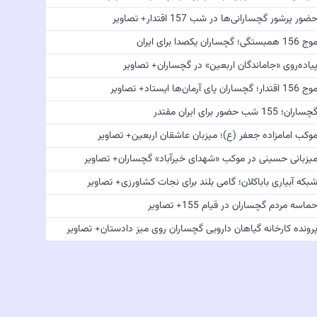
ضور پرشور گچسارانی‌ها در شب 157 اقتدار+ تصاویر
 156 همبستگی؛ گچساران یکصدا برای ایران
یاده‌روی «جاماندگان اربعین» در گچساران+ تصاویر
 156 اقتدار؛ گچساران پای آرمان‌ها ایستاد+ تصاویر
چساران؛ 155 شب حضور برای ایران مقتدر
وکب امامزاده جعفر (ع)؛ میزبان عاشقان اربعین+ تصاویر
یزبانی حسینی در موکب «شهدای خیرآباد» گچساران+ تصاویر
بکه آبیاری باباکلان؛ گامی بلند برای نجات کشاورزی+ تصاویر
ماسه مردم گچساران در قیام 155+ تصاویر
رونده کارخانه گیاهان دارویی گچساران روی میز دادستان+ تصاویر