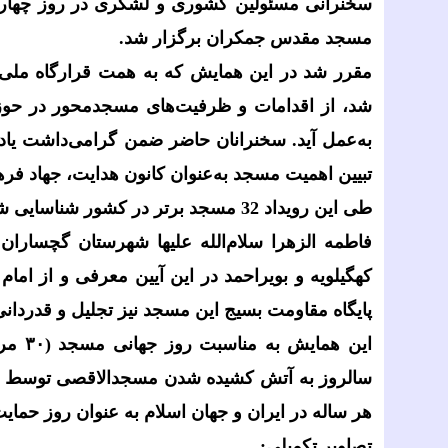
سخنرانی مسئولین کشوری و لشکری در روز چهار
مسجد مقدس جمکران برگزار شد.
مقرر شد در این همایش که به همت قرارگاه ملی
شد، از اقدامات و ظرفیت‌های مسجدمحور در حوزه‌
به‌عمل آید. سخنرانان حاضر ضمن گرامی‌داشت یاد
تبیین اهمیت مسجد به‌عنوان کانون هدایت، جهاد فره
طی این رویداد 32 مسجد برتر در کشور 
فاطمه الزهرا سلام‌الله علیها شهرستان گچساران
کهگیلویه و بویراحمد در این آیین معرفی و از امام
پایگاه مقاومت بسیج این مسجد نیز تجلیل و قدردانی
این همایش به مناسبت روز جهانی مسجد (
۳۰
مرد
سالروز به آتش کشیده شدن مسجدالاقصی توسط ص
هر ساله در ایران و جهان اسلام به عنوان روز حما
تصاویر تکمیلی
: