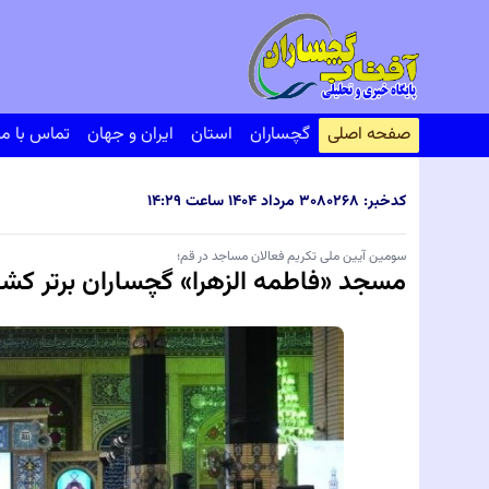
صفحه اصلی
گچساران
استان
ایران و جهان
تماس با ما
کدخبر: ۸۰۲۶۸
۳۰ مرداد ۱۴۰۴ ساعت ۱۴:۲۹
سومین آیین ملی تکریم فعالان مساجد در قم؛
مسجد «فاطمه الزهرا» گچساران برتر کش