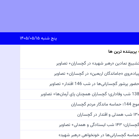
پنج شنبه ۱۴۰۵/۰۵/۱۵
پربیننده ترین ها
شییع نمادین «رهبر شهید» در گچساران+ تصاویر
یاده‌روی «جاماندگان اربعین» در گچساران+ تصاویر
ضور پرشور گچسارانی‌ها در شب 146 اقتدار+ تصاویر
 شب وفاداری؛ گچساران همچنان پای آرمان‌ها+ تصاویر
ج 144؛ حماسه ماندگار مردم گچساران
 شب همدلی و اقتدار در گچساران
چساران؛ ۱۴۳ شب ایستادگی و همدلی+ تصاویر
ماسه گچسارانی‌ها در خونخواهی «رهبر شهید»