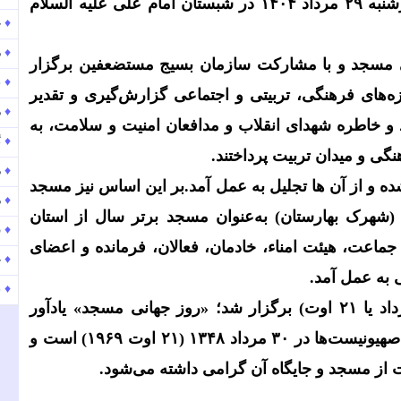
شنبه
۲۹
مرداد
۱۴۰۴
در شبستان امام علی علیه السلام
♦
ح
♦
موج
 مسجد و با مشارکت سازمان بسیج مستضعفین برگزار
♦
پ
های فرهنگی، تربیتی و اجتماعی گزارش‌گیری و تقدیر
♦
موج
 و خاطره شهدای انقلاب و مدافعان امنیت و سلامت، به
♦
گ
نگی و میدان تربیت پرداختند
.
♦
م
شناسایی شده و از آن ها تجلیل به عمل آمد.بر این اساس نیز مسجد
♦
م
 (شهرک بهارستان) به‌عنوان مسجد برتر سال از استان
♦
ش
 جماعت، هیئت امناء، خادمان، فعالان، فرمانده و اعضای
♦
ح
 به عمل آمد
.
♦
پ
اد یا
۲۱
اوت) برگزار شد؛ «روز جهانی مسجد» یادآور
هیونیست‌ها در
۳۰
مرداد
۱۳۴۸ (۲۱
اوت
۱۹۶۹)
است و
یت از مسجد و جایگاه آن گرامی داشته می‌شود
.