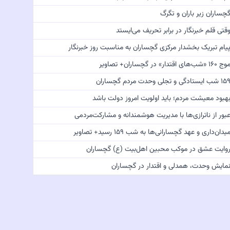
چساران زیر باران و تگرگ
قتی قلم خبرنگار در برابر تحریف می‌ایستد
یام تبریک بخشدار مرکزی گچساران به مناسبت روز خبرنگار
 ۱۶۰ «شب‌های اقتدار» در گچساران+ تصاویر
 شب ایستادگی و تجلی وحدت مردم گچساران
هبود معیشت مردم؛ باید اولویت امروز دولت باشد
بور از ناترازی‌ها با مدیریت هوشمندانه و مشارکت‌مردمی
یدان‌داری و عهد گچسارانی‌ها به شب ۱۵۹ رسید+ تصاویر
وایت عشق در موکب محبین اهل‌بیت (ع) گچساران
مایش وحدت، همدلی و اقتدار در گچساران