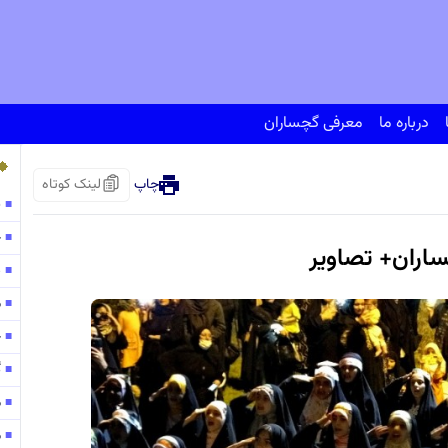
درباره ما
معرفی گچساران
چاپ
لینک کوتاه
پ
■
ح
■
ساران+ تصاویر
138
■
مو
■
ح
■
گ
■
موج
■
م
■