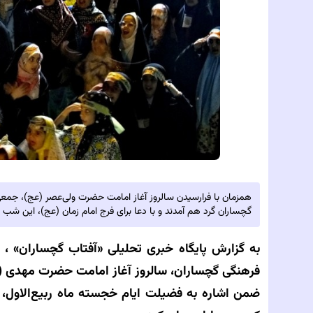
همزمان با فرارسیدن سالروز آغاز امامت حضرت ولی‌عصر (عج)، جمع
گچساران گرد هم آمدند و با دعا برای فرج امام زمان (عج)، این شب م
به گزارش پایگاه خبری تحلیلی‌
«آفتاب گچساران» ،
د
فرهنگی گچساران، سالروز آغاز امامت حضرت مهدی (ع
ضمن اشاره به فضیلت ایام خجسته ماه ربیع‌الاول، 