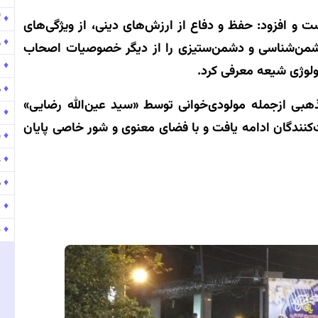
♦
گ
ت و افزود: حفظ و دفاع از ارزش‌های دینی، از ویژگی‌های
♦
و
شمن‌شناسی و دشمن‌ستیزی را از دیگر خصوصیات اصحاب
♦
پ
لوژی شیعه معرفی کرد.
♦
موج
ذهبی ازجمله مولودی‌خوانی توسط «سید عین‌الله رضایی»
♦
۱۵۹
‌کنندگان ادامه یافت و با فضای معنوی و شور خاصی پایان
♦
ب
♦
ع
♦
م
♦
ر
♦
ن