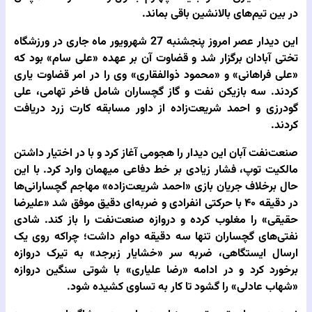
در بین تیم‌های بالانشین باقی بماند.
این دیدار عصر امروز پنجشنبه 27 شهرویور ماه جاری در ورزشگاه
تختی آبادان برگزار شد و قضاوت آن بر عهده «علی سام» بود که
«علی فراهانی» و «محمود ذوالفقاری» وی را در امر قضاوت یاری
کردند. سه بازیکن نفت و گاز گچساران شامل فاخر تهامی، علی
گودرزی و احمد شریعت‌زاده از داور مسابقه کارت زرد دریافت
کردند.
صنعت‌نفت آبان این دیدار را هجومی آغاز کرد و با در اختیار داشتن
مالکیت توپ، فشار زیادی بر خط دفاعی میهمان وارد کرد. با این
حال برخلاف جریان بازی «احمد شریعت‌زاده» مهاجم گچسارانی‌ها
در دقیقه ۴۰ با حرکتی انفرادی و ضربه‌ای دقیق موفق شد «علیرضا
حقیقی» را مغلوب کرده و دروازه صنعت‌نفت را باز کند. شادی
نفتی‌های گچساران تنها سه دقیقه دوام داشت؛ چراکه روی یک
ارسال ایستگاهی، ضربه سر «خشایار زبرجد» به تیرک دروازه
برخورد کرد و در ادامه «رضا علیاری» با شوتی سنگین دروازه
«شهاب عادلی» را گشود تا کار به تساوی کشیده شود.