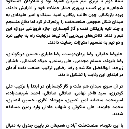
نیمه دوم با برتری تیم میزبان همراه بود و شاگردان «مسعود
شجاعی» برای کسب پیروزی فشار حملات خود را افزایش دادند.
ورود بازیکنانی چون طالب ریکانی، امید سینگ و امیر علیدادی به
میدان شکل هجومی صنعت‌نفت را پرتحرک‌تر کرد اما دفاع منسجم
و چند لایه بازیکنان نفت و گاز گچساران اجازه فروپاشی دروازه این
تیم را نداد. تلاش‌های پی‌درپی آبادانی‌ها درنهایت راه به جایی نبرد
و دو تیم به تقسیم امتیازات رضایت دادند.
علیرضا حقیقی، رضا یزدان‌دوست، رضا علیاری، حسین دریکوندی،
رضا بلیوند، مسلم مجدمی، علی رستمی، میلاد کمندانی، خشایار
زبرجد، ابوالفضل عکاشه و رضا رضایی ترکیب صنعت نفت آبادان
در ابتدای این رقابت را تشکیل دادند.
در آن سوی میدان هم نفت و گاز گچساران در ابتدا با ترکیب علی
گودرزی، سید فاخر تهامی، صادقی صادقی، احمد شریعت‌زاده،
امیرمحمد منصف، امیر نصیری، مهرشاد نظری، حسین انصاری،
محمد جایمند، علی ملکوتی و شهاب عادلی وارد زمین مسابقه
شدند.
با این نتیجه، صنعت‌نفت آبادان همچنان در پایین جدول به دنبال