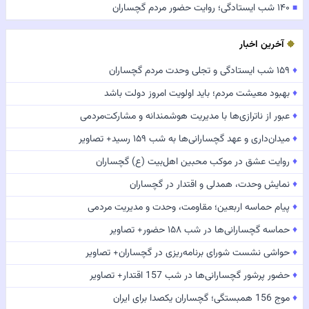
۱۴۰ شب ایستادگی؛ روایت حضور مردم گچساران
■
آخرین اخبار
♦
۱۵۹ شب ایستادگی و تجلی وحدت مردم گچساران
♦
بهبود معیشت مردم؛ باید اولویت امروز دولت باشد
♦
عبور از ناترازی‌ها با مدیریت هوشمندانه و مشارکت‌مردمی
♦
میدان‌داری و عهد گچسارانی‌ها به شب ۱۵۹ رسید+ تصاویر
♦
روایت عشق در موکب محبین اهل‌بیت (ع) گچساران
♦
نمایش وحدت، همدلی و اقتدار در گچساران
♦
پیام حماسه اربعین؛ مقاومت، وحدت و مدیریت مردمی
♦
حماسه گچسارانی‌ها در شب ۱۵۸ حضور+ تصاویر
♦
حواشی نشست شورای برنامه‌ریزی در گچساران+ تصاویر
♦
حضور پرشور گچسارانی‌ها در شب 157 اقتدار+ تصاویر
♦
موج 156 همبستگی؛ گچساران یکصدا برای ایران