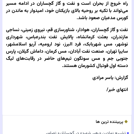
راه خروج از بحران است و نفت و گاز گچساران در ادامه مسیر
می‌تواند با تکیه بر روحیه بالای بازیکنان خود، امیدوار به ماندن در
کورس مدعیان صعود باشد.
نفت و گاز گچساران، هوادار، شناورسازی قم، نیروی زمینی، نساجی
مازندران، بعثت کرمانشاه، پالایش نفت بندرعباس، شهرداری
نوشهر، مس شهربابک، فرد البرز، نود ارومیه، آریو اسلامشهر،
سایپا تهران، صنعت نفت آبادان، مس کرمان، داماش گیلان، پارس
جنوبی جم و مس سونگون تیم‌های حاضر در رقابت‌های لیگ
دسته اول فوتبال کشورمان هستند.
گزارش: یاسر مرادی
انتهای خبر/
پربیننده ترین ها
تشییع نمادین «رهبر شهید» در گچساران+ تصاویر
■