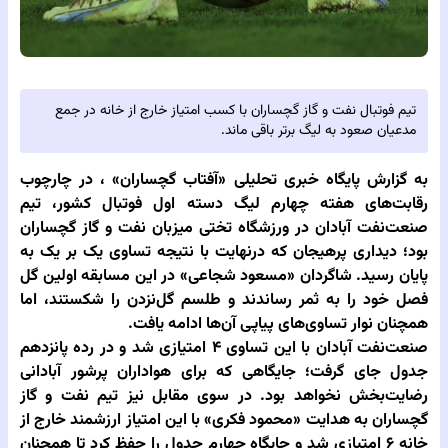
تیم فوتبال نفت و گاز گچساران با کسب امتیاز خارج از خانه در جمع
مدعیان صعود به لیگ برتر باقی ماند.
به گزارش پایگاه خبری تحلیلی‌
«آفتاب گچساران» ،
در چارچوب
رقابت‌های هفته چهارم لیگ دسته اول فوتبال کشور، تیم
صنعت‌نفت آبادان در ورزشگاه تختی میزبان نفت و گاز گچساران
بود؛ دیداری پرهیجان که درنهایت با نتیجه تساوی یک بر یک به
پایان رسید. شاگردان «مسعود شجاعی» در این مسابقه اولین گل
فصل خود را به ثمر رساندند و طلسم گل‌نزدن را شکستند، اما
همچنان نوار تساوی‌های پیاپی آن‌ها ادامه یافت.
صنعت‌نفت آبادان با این تساوی ۴ امتیازی شد و در رده پانزدهم
جدول جای گرفت؛ جایگاهی که برای هواداران پرشور آبادانی
رضایت‌بخش نخواهد بود. در سوی مقابل نیز تیم نفت و گاز
گچساران به هدایت «محمود فکری» با این امتیاز ارزشمند خارج از
خانه ۶ امتیازی شد و جایگاه چهارم جدول را حفظ کرد تا همچنان