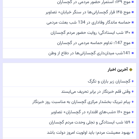
موج ۱۳۹؛ استمرار حضور مردمی در گچساران
■
موج ۱۴۵ قرار گچسارانی‌ها در سنگر خیابان+ تصاویر
■
حماسه ماندگار وفاداری در 134 شب بعثت مردمی
■
۱۴۰ شب ایستادگی؛ روایت حضور مردم گچساران
■
موج 147؛ تداوم حماسه مردمی در گچساران
■
141شب میدان‌داری گچسارانی‌ها در دفاع از وطن
■
آخرین اخبار
♦
گچساران زیر باران و تگرگ
♦
وقتی قلم خبرنگار در برابر تحریف می‌ایستد
♦
پیام تبریک بخشدار مرکزی گچساران به مناسبت روز خبرنگار
♦
موج ۱۶۰ «شب‌های اقتدار» در گچساران+ تصاویر
♦
۱۵۹ شب ایستادگی و تجلی وحدت مردم گچساران
♦
بهبود معیشت مردم؛ باید اولویت امروز دولت باشد