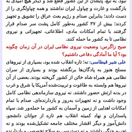
نبود. به تبع، پایشان از این کشور قطع شد و دیگر هیچ امیدی به
بازگشت و غارت و چپاول ایران نداشتند و همه چپاولگری را از
دست دادند؛ بنابراین صدام و رژیم بعث عراق را تشویق و تجهیز
کردند؛ بیش از ۳۷ کشور به‌طور کامل پشت سر صدام قرار
گرفتند با تمام امکانات مادی، اطلاعاتی، تجهیزاتی و نیروی
نظامی تا به کشور ما حمله کنند.
صبح زاگرس: وضعیت نیروی نظامی ایران در آن زمان چگونه
بود؟ آیا ما آمادگی دفاعی داشتیم؟
علی شیر قیطاسی:
نه؛ تازه انقلاب شده بود، بسیاری از نیروهای
مسلح هنوز به پادگان‌ها برنگشته بودند و بسیاری از سران
نظامی هم همراه شاه خائن از کشور گریخته بودند. بعضی از آن
نیروها هم وابسته به طاغوت و تربیت‌شده آمریکا یا شرق و غرب
در بدنه ارتش حضور داشتند. نه نیروی سازماندهی نظامی کامل
وجود داشت و نه تجهیزات به‌روز و بازدارنده‌ای. صدام با تمام
امکانات اهدایی از زمین و آسمان به کشور ما حمله‌ور شد. سپاه
پاسداران و نهاد کمیته انقلاب هم تازه از جوانان دانشجو،
دانش‌آموز و دیگر اقشار مختلف جامعه تشکیل‌شده بودند و نه
تجربه جنگی داشتند و نه دسترسی به سلاح تخصصی و بازدارنده