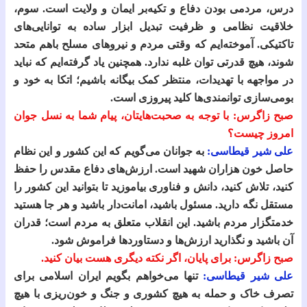
درس، مردمی بودن دفاع و تکیه‌بر ایمان و ولایت است. سوم،
خلاقیت نظامی و ظرفیت تبدیل ابزار ساده به توانایی‌های
تاکتیکی. آموخته‌ایم که وقتی مردم و نیروهای مسلح باهم متحد
شوند، هیچ قدرتی توان غلبه ندارد. همچنین یاد گرفته‌ایم که نباید
در مواجهه با تهدیدات، منتظر کمک بیگانه باشیم؛ اتکا به خود و
بومی‌سازی توانمندی‌ها کلید پیروزی است.
صبح زاگرس: با توجه به صحبت‌هایتان، پیام شما به نسل جوان
امروز چیست؟
علی شیر قیطاسی:
به جوانان می‌گویم که این کشور و این نظام
حاصل خون هزاران شهید است. ارزش‌های دفاع مقدس را حفظ
کنید، تلاش کنید، دانش و فناوری بیاموزید تا بتوانید این کشور را
مستقل نگه دارید. مسئول باشید، امانت‌دار باشید و هر جا هستید
خدمتگزار مردم باشید. این انقلاب متعلق به مردم است؛ قدران
آن باشید و نگذارید ارزش‌ها و دستاوردها فراموش شود.
صبح زاگرس: برای پایان، اگر نکته دیگری هست بیان کنید.
علی شیر قیطاسی:
تنها می‌خواهم بگویم ایران اسلامی برای
تصرف خاک و حمله به هیچ کشوری و جنگ و خون‌ریزی با هیچ