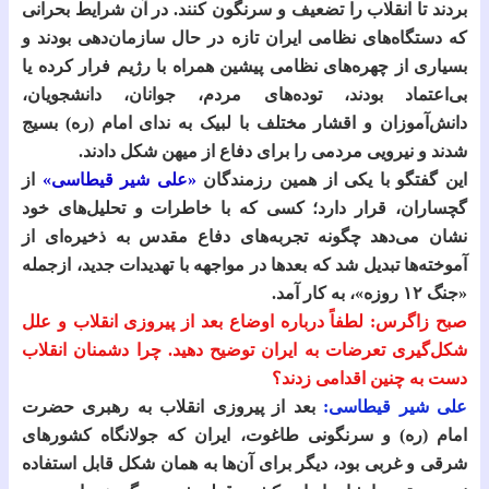
بردند تا انقلاب را تضعیف و سرنگون کنند. در آن شرایط بحرانی
که دستگاه‌های نظامی ایران تازه در حال سازمان‌دهی بودند و
بسیاری از چهره‌های نظامی پیشین همراه با رژیم فرار کرده یا
بی‌اعتماد بودند، توده‌های مردم، جوانان، دانشجویان،
دانش‌آموزان و اقشار مختلف با لبیک به ندای امام (ره) بسیج
شدند و نیرویی مردمی را برای دفاع از میهن شکل دادند.
این گفتگو با یکی از همین رزمندگان
«علی شیر قیطاسی»
از
گچساران، قرار دارد؛ کسی که با خاطرات و تحلیل‌های خود
نشان می‌دهد چگونه تجربه‌های دفاع مقدس به ذخیره‌ای از
آموخته‌ها تبدیل شد که بعدها در مواجهه با تهدیدات جدید، ازجمله
«جنگ ۱۲ روزه»، به کار آمد.
صبح زاگرس: لطفاً درباره اوضاع بعد از پیروزی انقلاب و علل
شکل‌گیری تعرضات به ایران توضیح دهید. چرا دشمنان انقلاب
دست به چنین اقدامی زدند؟
علی شیر قیطاسی:
بعد از پیروزی انقلاب به رهبری حضرت
امام (ره) و سرنگونی طاغوت، ایران که جولانگاه کشورهای
شرقی و غربی بود، دیگر برای آن‌ها به همان شکل قابل استفاده