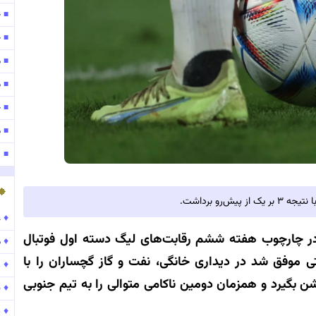
ح
■
ح
■
م
■
مو
■
ح
■
موج
■
۱۴۰
■
رو برداشت.
♦
ع
 چارچوب هفته ششم رقابت‌های لیگ دسته اول فوتبال
♦
م
 موفق شد در دیداری خانگی، نفت و گاز گچساران را با
♦
ر
 جشن بگیرد و همزمان دومین ناکامی متوالی را به تیم جنوبی
♦
ن
♦
پ