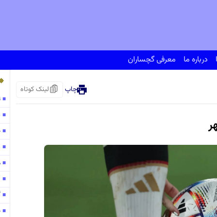
درباره ما
معرفی گچساران
چاپ
لینک کوتاه
ت
■
پ
■
ر
ح
■
138
■
مو
■
۱۳۰
■
گ
■
ح
■