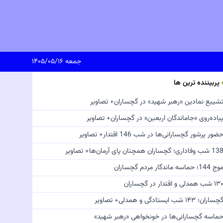
جمعه ۱۴۰۵/۰۵/۱۶
پربیننده ترین ها
شییع نمادین «رهبر شهید» در گچساران+ تصاویر
یاده‌روی «جاماندگان اربعین» در گچساران+ تصاویر
ضور پرشور گچسارانی‌ها در شب 146 اقتدار+ تصاویر
 شب وفاداری؛ گچساران همچنان پای آرمان‌ها+ تصاویر
ج 144؛ حماسه ماندگار مردم گچساران
 شب همدلی و اقتدار در گچساران
چساران؛ ۱۴۳ شب ایستادگی و همدلی+ تصاویر
ماسه گچسارانی‌ها در خونخواهی «رهبر شهید»