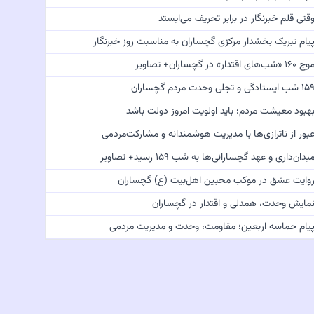
قتی قلم خبرنگار در برابر تحریف می‌ایستد
یام تبریک بخشدار مرکزی گچساران به مناسبت روز خبرنگار
 ۱۶۰ «شب‌های اقتدار» در گچساران+ تصاویر
 شب ایستادگی و تجلی وحدت مردم گچساران
هبود معیشت مردم؛ باید اولویت امروز دولت باشد
بور از ناترازی‌ها با مدیریت هوشمندانه و مشارکت‌مردمی
یدان‌داری و عهد گچسارانی‌ها به شب ۱۵۹ رسید+ تصاویر
وایت عشق در موکب محبین اهل‌بیت (ع) گچساران
مایش وحدت، همدلی و اقتدار در گچساران
یام حماسه اربعین؛ مقاومت، وحدت و مدیریت مردمی