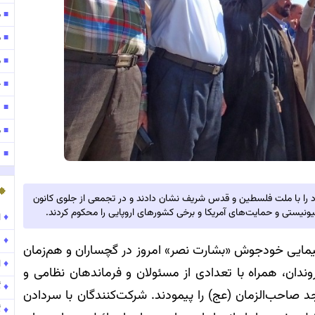
مو
■
موج
■
موج
■
ح
■
۱۴۰
■
مو
■
141
■
را با ملت فلسطین و قدس شریف نشان دادند و در تجمعی از جلوی کانون
یستی و حمایت‌های آمریکا و برخی کشورهای اروپایی را محکوم کردند.
♦
ا
♦
د
یمایی خودجوش «بشارت نصر» امروز در گچساران و هم‌زمان
♦
ا
ندان، همراه با تعدادی از مسئولان و فرماندهان نظامی و
♦
گ
 صاحب‌الزمان (عج) را پیمودند. شرکت‌کنندگان با سردادن
♦
گ