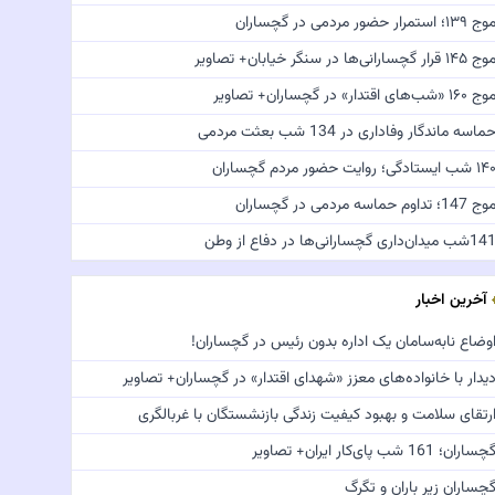
ج ۱۳۹؛ استمرار حضور مردمی در گچساران
 ۱۴۵ قرار گچسارانی‌ها در سنگر خیابان+ تصاویر
 ۱۶۰ «شب‌های اقتدار» در گچساران+ تصاویر
ماسه ماندگار وفاداری در 134 شب بعثت مردمی
 شب ایستادگی؛ روایت حضور مردم گچساران
ج 147؛ تداوم حماسه مردمی در گچساران
شب میدان‌داری گچسارانی‌ها در دفاع از وطن
آخرین اخبار
وضاع نابه‌سامان یک اداره بدون رئیس در گچساران!
یدار با خانواده‌های معزز «شهدای اقتدار» در گچساران+ تصاویر
رتقای سلامت و بهبود کیفیت زندگی بازنشستگان با غربالگری
چساران؛ 161 شب پای‌کار ایران+ تصاویر
چساران زیر باران و تگرگ