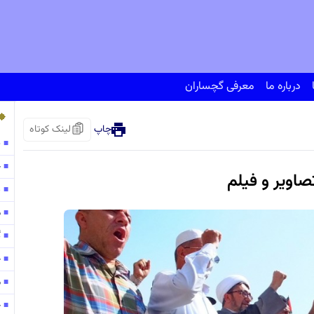
درباره ما
معرفی گچساران
چاپ
لینک کوتاه
پ
■
ح
■
اویر و فیلم
138
■
مو
■
گ
■
ح
■
م
■
ح
■