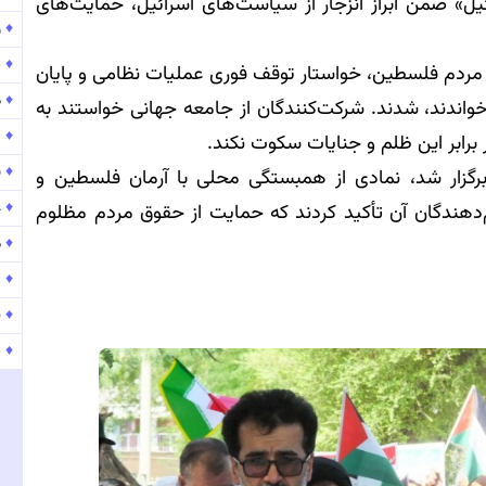
ل» ضمن ابراز انزجار از سیاست‌های اسرائیل، حمایت‌های
♦
و
♦
پ
مردم فلسطین، خواستار توقف فوری عملیات نظامی و پایان
♦
موج
خواندند، شدند. شرکت‌کنندگان از جامعه جهانی خواستند به
♦
۱۵۹
برابر این ظلم و جنایات سکوت نکند.
♦
ب
رگزار شد، نمادی از همبستگی محلی با آرمان فلسطین و
♦
ع
‌دهندگان آن تأکید کردند که حمایت از حقوق مردم مظلوم
♦
م
♦
ر
♦
ن
♦
پ