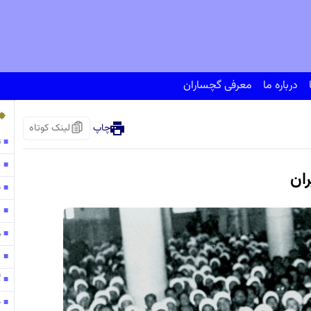
درباره ما
معرفی گچساران
چاپ
لینک کوتاه
ت
■
پ
■
ران
ح
■
138
■
مو
■
۱۳۰
■
گ
■
ح
■