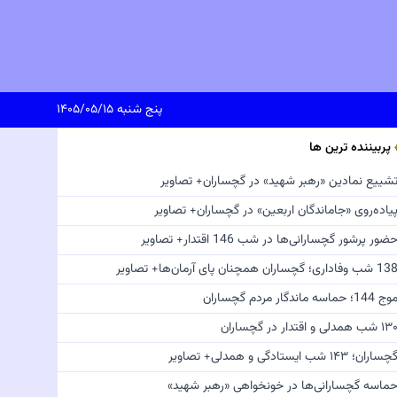
پنج شنبه ۱۴۰۵/۰۵/۱۵
پربیننده ترین ها
شییع نمادین «رهبر شهید» در گچساران+ تصاویر
یاده‌روی «جاماندگان اربعین» در گچساران+ تصاویر
ضور پرشور گچسارانی‌ها در شب 146 اقتدار+ تصاویر
 شب وفاداری؛ گچساران همچنان پای آرمان‌ها+ تصاویر
ج 144؛ حماسه ماندگار مردم گچساران
 شب همدلی و اقتدار در گچساران
چساران؛ ۱۴۳ شب ایستادگی و همدلی+ تصاویر
ماسه گچسارانی‌ها در خونخواهی «رهبر شهید»