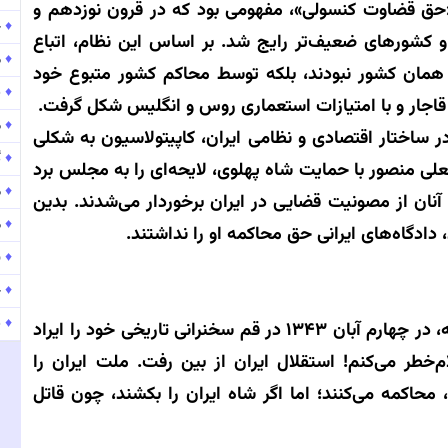
 «حق قضاوت کنسولی»، مفهومی بود که در قرون نوزدهم و
♦
ح
و کشورهای ضعیف‌تر رایج شد. بر اساس این نظام، اتباع
♦
موج
 همان کشور نبودند، بلکه توسط محاکم کشور متبوع خود
♦
پ
د قاجار و با امتیازات استعماری روس و انگلیس شکل گرفت.
♦
موج
ر ساختار اقتصادی و نظامی ایران، کاپیتولاسیون به شکلی
♦
گ
ا شد. در سال ۱۳۴۳، دولت حسنعلی منصور با حمایت شاه پهلوی، لایحه‌ای را به مجلس برد
♦
م
آنان از مصونیت قضایی در ایران برخوردار می‌شدند. بدین
♦
م
دادگاه‌های ایرانی حق محاکمه او را نداشتند.
♦
ش
♦
ح
♦
پ
در چنین فضایی، امام خمینی (ره) با درک عمق فاجعه، در چهارم آبان ۱۳۴۳ در قم سخنرانی تاریخی خود را ایراد
م‌خطر می‌کنم! استقلال ایران از بین رفت. ملت ایران را
 محاکمه می‌کنند؛ اما اگر شاه ایران را بکشند، چون قاتل