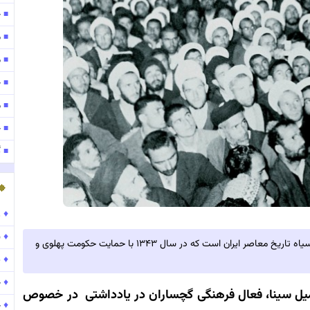
ح
■
م
■
مو
■
ح
■
موج
■
ح
■
گ
■
♦
ر
♦
ن
لایحه کاپیتولاسیون یا «مصونیت مستشاران آمریکایی» یکی از نقاط سیاه تاریخ معاصر ایران است که در سال ۱۳۴۳ با حمایت حکومت پهلوی و
♦
پ
♦
ح
ل سینا، فعال فرهنگی گچساران در یادداشتی در خصوص
♦
ح