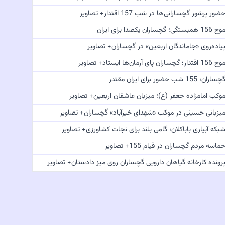
ضور پرشور گچسارانی‌ها در شب 157 اقتدار+ تصاویر
 156 همبستگی؛ گچساران یکصدا برای ایران
یاده‌روی «جاماندگان اربعین» در گچساران+ تصاویر
 156 اقتدار؛ گچساران پای آرمان‌ها ایستاد+ تصاویر
چساران؛ 155 شب حضور برای ایران مقتدر
وکب امامزاده جعفر (ع)؛ میزبان عاشقان اربعین+ تصاویر
یزبانی حسینی در موکب «شهدای خیرآباد» گچساران+ تصاویر
بکه آبیاری باباکلان؛ گامی بلند برای نجات کشاورزی+ تصاویر
ماسه مردم گچساران در قیام 155+ تصاویر
رونده کارخانه گیاهان دارویی گچساران روی میز دادستان+ تصاویر