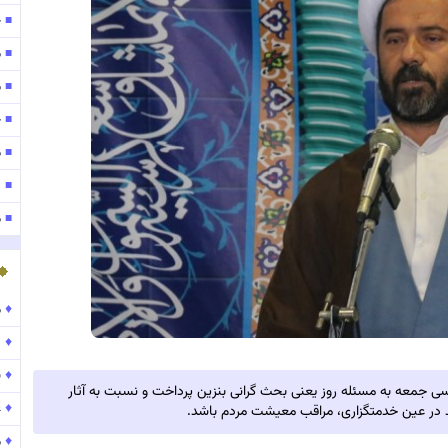
ح
■
م
■
مو
■
ح
■
موج
■
۱۴۰
■
مو
■
♦
موج
♦
۱۵۹
♦
ب
ی جمعه به مسئله روز یعنی بحث گرانی بنزین پرداخت و نسبت به آثار
♦
ع
ید در عین خدمتگزاری، مراقب معیشت مردم باشد.
♦
م