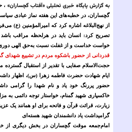
به گزارش پایگاه خبری تحلیلی‌
«آفتاب گچساران» ،
ح
گچساران، در خطبه‌های این هفته نماز عبادی سیاسی
از نهج‌البلاغه اشاره کرد که امیرالمؤمنین (ع) می‌
تصریح کرد: انسان باید در هرلحظه مراقب باشد و
خواست خداست و از غفلت نسبت به‌حق الهی دوری 
قدردانی از حضور باشکوه مردم در تشییع شهدای گم
حجت‌الاسلام صفایی با تقدیر از استقبال گسترده م
ایام شهادت حضرت فاطمه زهرا (س)، اظهار داشت:
حضور پررنگ خود یاد و نام شهدا را گرامی دا
خاکسپاری شهید گمنام، خواستار توجه دائمی به مز
زیارت، قرائت قرآن و فاتحه برای او همانند یک عز
گرامیداشت یاد دانشمندان شهید هسته‌ای
امام‌جمعه موقت گچساران در بخش دیگری از خطبه