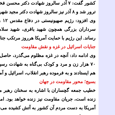
کشور گفت:
۷
آذر سالروز شهادت دکتر محسن فخ
ترور شد و
۸
آذر نیز سالروز شهادت دکتر مجید شهر
وی افزود: رژیم صهیونیستی در دفاع مقدس
۱۲
رو
سرداران بزرگی همچون شهید باقری، شهید سلامی
رساند. این رژیم با حمایت آمریکا هرروز مرتکب جنا
جنایات اسرائیل در غزه و نقش مقاومت
وی ادامه داد: آنچه در غزه مظلوم می‌گذرد، حاصل
۷۰
هزار زن و مرد و کودک بی‌گناه به شهادت رسید
هم ایستادند و به فرموده رهبر انقلاب، اسرائیل و
بسیج؛ محور مقاومت در جهان
خطیب جمعه گچساران با اشاره به سخنان رهبر معظ
زنده است، جریان مقاومت نیز زنده خواهد بود. ا
آمریکا به دست مردم آن کشور به آتش کشیده می‌شو