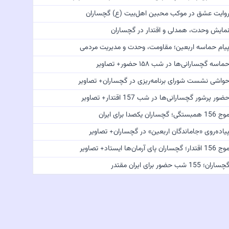
وایت عشق در موکب محبین اهل‌بیت (ع) گچساران
مایش وحدت، همدلی و اقتدار در گچساران
یام حماسه اربعین؛ مقاومت، وحدت و مدیریت مردمی
ماسه گچسارانی‌ها در شب ۱۵۸ حضور+ تصاویر
واشی نشست شورای برنامه‌ریزی در گچساران+ تصاویر
ضور پرشور گچسارانی‌ها در شب 157 اقتدار+ تصاویر
 156 همبستگی؛ گچساران یکصدا برای ایران
یاده‌روی «جاماندگان اربعین» در گچساران+ تصاویر
 156 اقتدار؛ گچساران پای آرمان‌ها ایستاد+ تصاویر
چساران؛ 155 شب حضور برای ایران مقتدر