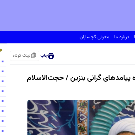
درباره ما
معرفی گچساران
چاپ
لینک کوتاه
ت
■
پ
■
پیامدهای گرانی بنزين / حجت‌الاسلام
ح
■
138
■
مو
■
گ
■
ح
■
ح
■