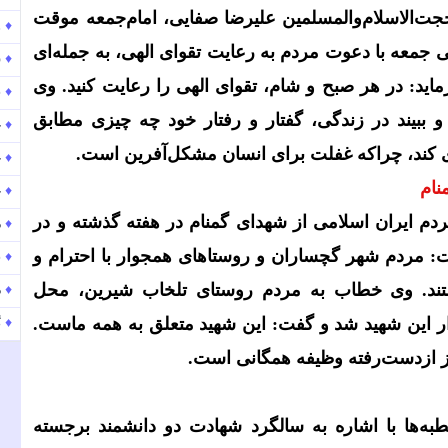
جت‌الاسلام‌والمسلمین علیرضا صفایی، امام‌جمعه موقت
♦
ر
 جمعه با دعوت مردم به رعایت تقوای الهی، به جمله‌ای
♦
ن
فرماید: در هر صبح و شام، تقوای الهی را رعایت کنید. وی
♦
پ
 ببیند در زندگی، گفتار و رفتار خود چه چیزی مطابق
♦
ح
کند، چراکه غفلت برای انسان مشکل‌آفرین است.
♦
ح
نام
♦
ح
ردم ایران اسلامی از شهدای گمنام در هفته گذشته و در
♦
موج
 مردم شهر گچساران و روستاهای همجوار با احترام و
♦
پ
♦
موج
شتند. وی خطاب به مردم روستای تلخاب شیرین، محل
♦
گ
ار این شهید شد و گفت: این شهید متعلق به همه ماست.
یز ازدست‌رفته وظیفه همگانی است.
‌ها با اشاره به سالگرد شهادت دو دانشمند برجسته