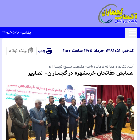
یکشنبه ۱۴۰۵/۰۵/۱۸
کدخبر: ۸۱۰۵۱
۰۳ خرداد ۱۴۰۵ ساعت ۱۱:۰۰
چاپ
لینک کوتاه
آیین تکریم و معارفه فرمانده ناحیه مقاومت بسیج گچساران؛
همایش «فاتحان خرمشهر» در گچساران+ تصاویر