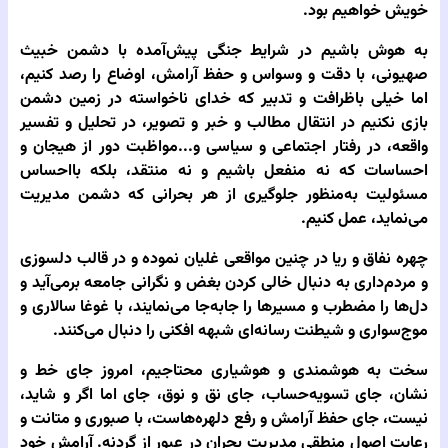
خویش خواهیم بود.
به هوش باشیم در شرایط جنگی پیش‌آمده با دشمن خبیث
صهیونی، با دقت و وسواس و حفظ آرامش، اوضاع را رصد کنیم،
اما خیلی باظرافت و تدبیر که خدای ناخواسته در زمین دشمن
بازی نکنیم در انتقال مطالب و خبر و تصویر، در تحلیل و تفسیر
واقعه، در رفتار اجتماعی و سیاسی و...مواظبت دور از هیجان و
احساسات که نه منفعل باشیم و نه منتقد، بلکه بااحساس
مسئولیت به‌منظور جلوگیری از هر بحرانی که دشمن مدیریت
می‌نماید، عمل کنیم.
چهره نفاق و ریا در چنین مواقعی غلیان نموده و در قالب دلسوزی
و مردم‌داری به دنبال خالی کردن بغض و نگرانی جامعه برمی‌آید و
دل‌ها را مضطرب و مسیرها را جابه‌جا می‌نمایند، با غوغا سالاری و
موج‌سواری و شیطنت رسانه‌ای شبهه افکنی را دنبال می‌کنند.
سخت به هوشمندی و هوشیاری محتاجیم، امروز جای خط‌ و
نشان، جای تسویه‌حساب، جای نق و نوق، جای اما اگر و شاید،
نیست، جای حفظ آرامش و رفع دلهره‌هاست، با صبوری و متانت و
رعایت اصول منطقی مدیریت بحران در عبور از گردنه. آرامش خود