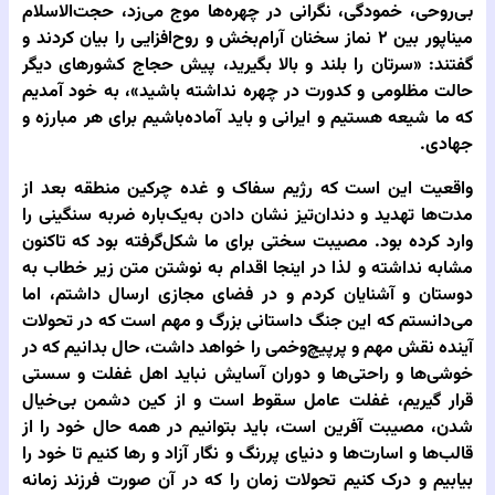
بی‌روحی، خمودگی، نگرانی در چهره‌ها موج می‌زد، حجت‌الاسلام
میناپور بین ۲ نماز سخنان آرام‌بخش و روح‌افزایی را بیان کردند و
گفتند: «سرتان را بلند و بالا بگیرید، پیش حجاج کشورهای دیگر
حالت مظلومی و کدورت در چهره نداشته باشید»، به خود آمدیم
که ما شیعه هستیم و ایرانی و باید آماده‌باشیم برای هر مبارزه و
جهادی.
واقعیت این است که رژیم سفاک و غده چرکین منطقه بعد از
مدت‌ها تهدید و دندان‌تیز نشان دادن به‌یک‌باره ضربه سنگینی را
وارد کرده بود. مصیبت سختی برای ما شکل‌گرفته بود که تاکنون
مشابه نداشته و لذا در اینجا اقدام به نوشتن متن زیر خطاب به
دوستان و آشنایان کردم و در فضای مجازی ارسال داشتم، اما
می‌دانستم که این جنگ داستانی بزرگ و مهم است که در تحولات
آینده نقش مهم و پرپیچ‌وخمی را خواهد داشت، حال بدانیم که در
خوشی‌ها و راحتی‌ها و دوران آسایش نباید اهل غفلت و سستی
قرار گیریم، غفلت عامل سقوط است و از کین دشمن بی‌خیال
شدن، مصیبت آفرین است، باید بتوانیم در همه حال خود را از
قالب‌ها و اسارت‌ها و دنیای پررنگ و نگار آزاد و رها کنیم تا خود را
بیابیم و درک کنیم تحولات زمان را که در آن صورت فرزند زمانه