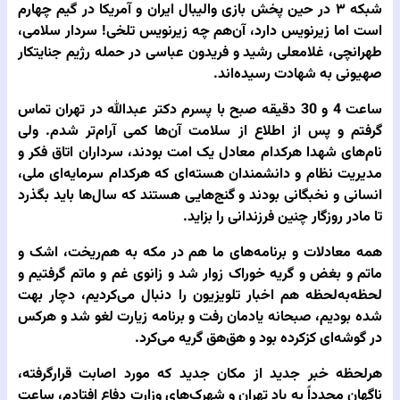
شبکه ۳ در حین پخش بازی والیبال ایران و آمریکا در گیم چهارم
است اما زیرنویس دارد، آن‌هم چه زیرنویس تلخی! سردار سلامی،
طهرانچی، غلامعلی رشید و فریدون عباسی در حمله رژیم جنایتکار
صهیونی به شهادت رسیده‌اند.
ساعت 4 و 30 دقیقه
صبح با پسرم دکتر عبدالله در تهران تماس
گرفتم و پس از اطلاع از سلامت آن‌ها کمی آرام‌تر شدم‌. ولی
نام‌های شهدا هرکدام معادل یک امت بودند، سرداران اتاق فکر و
مدیریت نظام و دانشمندان هسته‌ای که هرکدام سرمایه‌ای ملی،
انسانی و نخبگانی بودند و گنج‌هایی هستند که سال‌ها باید بگذرد
تا مادر روزگار چنین فرزندانی را بزاید.
همه معادلات و برنامه‌های ما هم در مکه به هم‌ریخت، اشک و
ماتم و بغض و گریه خوراک زوار شد و زانوی غم و ماتم گرفتیم و
لحظه‌به‌لحظه هم اخبار تلویزیون را دنبال می‌کردیم، دچار بهت
شده بودیم، صبحانه یادمان رفت و برنامه زیارت لغو شد و هرکس
در گوشه‌ای کزکرده بود و هق‌هق گریه می‌کرد.
هرلحظه خبر جدید از مکان جدید که مورد اصابت قرارگرفته،
ناگهان مجدداً به یاد تهران و شهرک‌های وزارت دفاع افتادم، ساعت