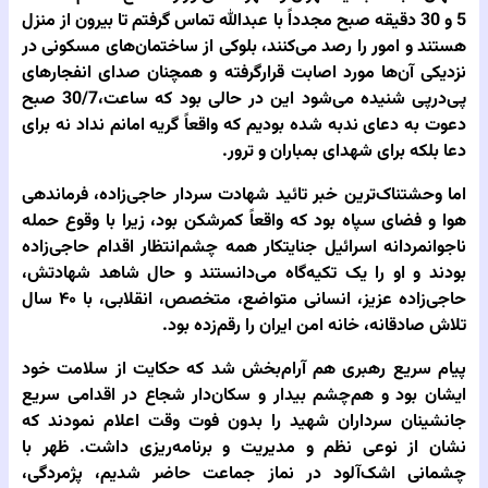
5 و 30 دقیقه صبح مجدداً با عبدالله تماس گرفتم تا بیرون از منزل
هستند و امور را رصد می‌کنند، بلوکی از ساختمان‌های مسکونی در
نزدیکی آن‌ها مورد اصابت قرارگرفته و همچنان صدای انفجارهای
پی‌درپی شنیده می‌شود این در حالی بود که ساعت،30/7 صبح
دعوت به دعای ندبه شده بودیم که واقعاً گریه امانم نداد نه برای
دعا بلکه برای شهدای بمباران و ترور.
اما وحشتناک‌ترین خبر تائید شهادت سردار حاجی‌زاده، فرماندهی
هوا و فضای سپاه بود که واقعاً کمرشکن بود، زیرا با وقوع حمله
ناجوانمردانه اسرائیل جنایتکار همه چشم‌انتظار اقدام حاجی‌زاده
بودند و او را یک تکیه‌گاه می‌دانستند و حال شاهد شهادتش،
حاجی‌زاده عزیز، انسانی متواضع، متخصص، انقلابی، با ۴۰ سال
تلاش صادقانه، خانه امن ایران را رقم‌زده بود.
پیام سریع رهبری هم آرام‌بخش شد که حکایت از سلامت خود
ایشان بود و هم‌چشم بیدار و سکان‌دار شجاع در اقدامی سریع
جانشینان سرداران شهید را بدون فوت وقت اعلام نمودند که
نشان از نوعی نظم و مدیریت و برنامه‌ریزی داشت. ظهر با
چشمانی اشک‌آلود در نماز جماعت حاضر شدیم، پژمردگی،