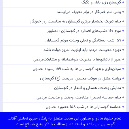
♦
گچساران زیر باران و تگرگ
♦
وقتی قلم خبرنگار در برابر تحریف می‌ایستد
♦
پیام تبریک بخشدار مرکزی گچساران به مناسبت روز خبرنگار
♦
موج ۱۶۰ «شب‌های اقتدار» در گچساران+ تصاویر
♦
۱۵۹ شب ایستادگی و تجلی وحدت مردم گچساران
♦
بهبود معیشت مردم؛ باید اولویت امروز دولت باشد
♦
عبور از ناترازی‌ها با مدیریت هوشمندانه و مشارکت‌مردمی
♦
میدان‌داری و عهد گچسارانی‌ها به شب ۱۵۹ رسید+ تصاویر
♦
روایت عشق در موکب محبین اهل‌بیت (ع) گچساران
♦
نمایش وحدت، همدلی و اقتدار در گچساران
♦
پیام حماسه اربعین؛ مقاومت، وحدت و مدیریت مردمی
♦
حماسه گچسارانی‌ها در شب ۱۵۸ حضور+ تصاویر
تمام حقوق مادی و معنوی این سایت متعلق به پایگاه خبری تحلیلی آفتاب
گچساران می باشد و استفاده از مطالب با ذکر منبع بلامانع است.