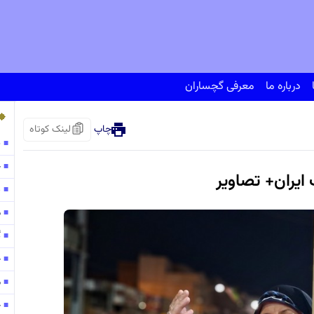
درباره ما
معرفی گچساران
چاپ
لینک کوتاه
پ
■
ح
■
ایران+ تصاویر
138
■
مو
■
گ
■
ح
■
م
■
ح
■