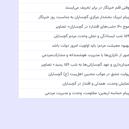
قتی قلم خبرنگار در برابر تحریف می‌ایستد
یام تبریک بخشدار مرکزی گچساران به مناسبت روز خبرنگار
 ۱۶۰ «شب‌های اقتدار» در گچساران+ تصاویر
 شب ایستادگی و تجلی وحدت مردم گچساران
هبود معیشت مردم؛ باید اولویت امروز دولت باشد
بور از ناترازی‌ها با مدیریت هوشمندانه و مشارکت‌مردمی
یدان‌داری و عهد گچسارانی‌ها به شب ۱۵۹ رسید+ تصاویر
وایت عشق در موکب محبین اهل‌بیت (ع) گچساران
مایش وحدت، همدلی و اقتدار در گچساران
یام حماسه اربعین؛ مقاومت، وحدت و مدیریت مردمی