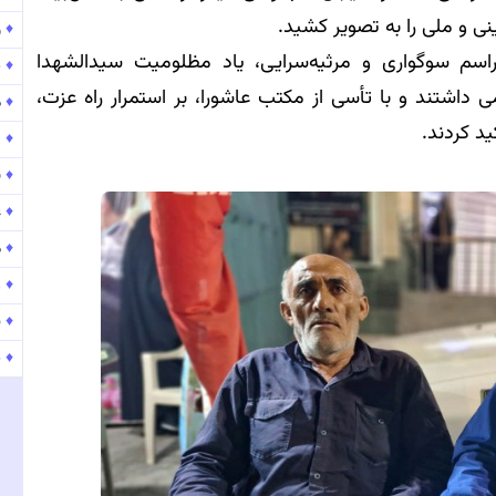
ینی و ملی را به تصویر کشید.
♦
و
مراسم سوگواری و مرثیه‌سرایی، یاد مظلومیت سیدالشهدا
♦
پ
 داشتند و با تأسی از مکتب عاشورا، بر استمرار راه عزت،
♦
موج
ید کردند.
♦
۱۵۹
♦
ب
♦
ع
♦
م
♦
ر
♦
ن
♦
پ