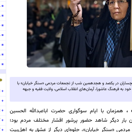
مو
■
موج
■
ح
■
موج
■
۱۴۰
■
مو
■
141
■
دار گچساران در یکصد و هجدهمین شب از تجمعات مردمی «سنگر خیابان» با
ود به فرهنگ عاشورا، آرمان‌های انقلاب اسلامی، ولایت فقیه و جبهه
♦
ا
♦
د
 ،
همزمان با ایام سوگواری حضرت اباعبدالله الحسین
♦
ا
ان بار دیگر شاهد حضور پرشور اقشار مختلف مردم بود؛
♦
گ
ی «سنگر خیابان»، جلوه‌ای دیگر از عشق به اهل‌بیت
♦
گ