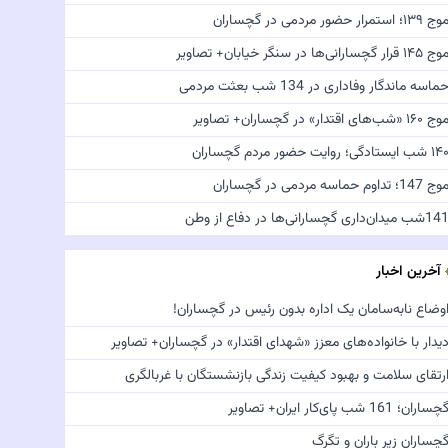
ج ۱۳۹؛ استمرار حضور مردمی در گچساران
 ۱۴۵ قرار گچسارانی‌ها در سنگر خیابان+ تصاویر
ماسه ماندگار وفاداری در 134 شب بعثت مردمی
 ۱۶۰ «شب‌های اقتدار» در گچساران+ تصاویر
 شب ایستادگی؛ روایت حضور مردم گچساران
ج 147؛ تداوم حماسه مردمی در گچساران
شب میدان‌داری گچسارانی‌ها در دفاع از وطن
آخرین اخبار
وضاع نابه‌سامان یک اداره بدون رئیس در گچساران!
یدار با خانواده‌های معزز «شهدای اقتدار» در گچساران+ تصاویر
رتقای سلامت و بهبود کیفیت زندگی بازنشستگان با غربالگری
چساران؛ 161 شب پای‌کار ایران+ تصاویر
چساران زیر باران و تگرگ