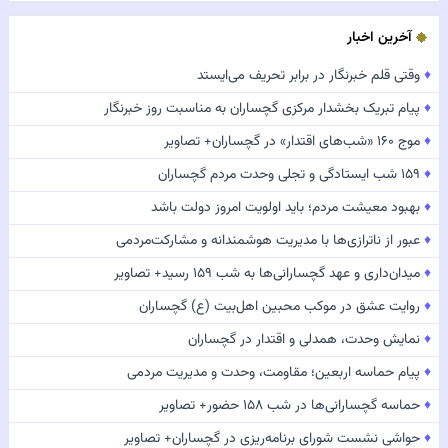
آخرین اخبار
♦
وقتی قلم خبرنگار در برابر تحریف می‌ایستد
♦
پیام تبریک بخشدار مرکزی گچساران به مناسبت روز خبرنگار
♦
موج ۱۶۰ «شب‌های اقتدار» در گچساران+ تصاویر
♦
۱۵۹ شب ایستادگی و تجلی وحدت مردم گچساران
♦
بهبود معیشت مردم؛ باید اولویت امروز دولت باشد
♦
عبور از ناترازی‌ها با مدیریت هوشمندانه و مشارکت‌مردمی
♦
میدان‌داری و عهد گچسارانی‌ها به شب ۱۵۹ رسید+ تصاویر
♦
روایت عشق در موکب محبین اهل‌بیت (ع) گچساران
♦
نمایش وحدت، همدلی و اقتدار در گچساران
♦
پیام حماسه اربعین؛ مقاومت، وحدت و مدیریت مردمی
♦
حماسه گچسارانی‌ها در شب ۱۵۸ حضور+ تصاویر
♦
حواشی نشست شورای برنامه‌ریزی در گچساران+ تصاویر