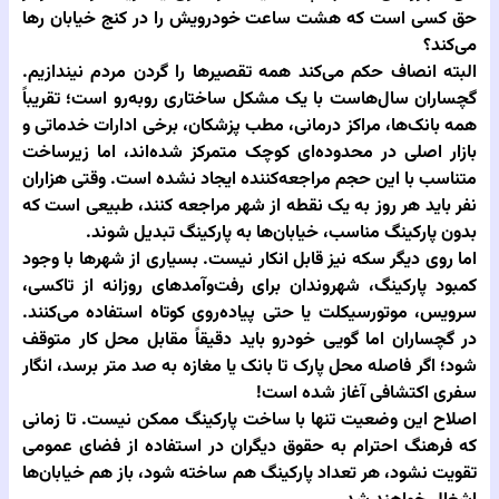
حق کسی است که هشت ساعت خودرویش را در کنج خیابان رها
می‌کند؟
البته انصاف حکم می‌کند همه تقصیرها را گردن مردم نیندازیم.
گچساران سال‌هاست با یک مشکل ساختاری روبه‌رو است؛ تقریباً
همه بانک‌ها، مراکز درمانی، مطب پزشکان، برخی ادارات خدماتی و
بازار اصلی در محدوده‌ای کوچک متمرکز شده‌اند، اما زیرساخت
متناسب با این حجم مراجعه‌کننده ایجاد نشده است. وقتی هزاران
نفر باید هر روز به یک نقطه از شهر مراجعه کنند، طبیعی است که
بدون پارکینگ مناسب، خیابان‌ها به پارکینگ تبدیل شوند.
اما روی دیگر سکه نیز قابل انکار نیست. بسیاری از شهرها با وجود
کمبود پارکینگ، شهروندان برای رفت‌وآمدهای روزانه از تاکسی،
سرویس، موتورسیکلت یا حتی پیاده‌روی کوتاه استفاده می‌کنند.
در گچساران اما گویی خودرو باید دقیقاً مقابل محل کار متوقف
شود؛ اگر فاصله محل پارک تا بانک یا مغازه به صد متر برسد، انگار
سفری اکتشافی آغاز شده است!
اصلاح این وضعیت تنها با ساخت پارکینگ ممکن نیست. تا زمانی
که فرهنگ احترام به حقوق دیگران در استفاده از فضای عمومی
تقویت نشود، هر تعداد پارکینگ هم ساخته شود، باز هم خیابان‌ها