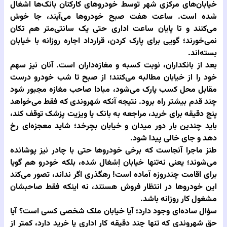
خیابان‌های مرکزی شهر توسط خودروهای کارکنان بانک‌ها اشغال
شده است. ساعت هفت صبح خودروها می‌آیند، جا خوش
می‌کنند و تا پایان ساعت اداری حتی یک سانتی‌متر هم تکان
نمی‌خورند؛ گویی برای پارک کردن، قرارداد اجاره روزانه با خیابان
بسته‌اند.
بعد از بانکداران، نوبت کسبه و مغازه‌داران است. آنان نیز سهم
خود را از خیابان مطالبه می‌کنند؛ از صبح تا شب خودرو درست
مقابل محل کسب پارک می‌شود، مبادا صاحب مغازه مجبور شود
چند قدم بیشتر راه برود. نتیجه آنکه شهروندی که فقط می‌خواهد
پنج دقیقه برای خرید، مراجعه به بانک یا ویزیت پزشک توقف کند،
باید چندین بار دور میدان و خیابان بچرخد؛ شاید معجزه‌ای رخ
دهد و جای خالی پیدا شود.
طنز ماجرا آنجاست که برخی خودروها حتی با چادر نیز پوشانده
می‌شوند؛ یعنی نه‌تنها خیابان اِشغال شده، بلکه خودرو هم گویا
برای اقامت چندروزه آماده است! رهگذری اگر نداند، تصور می‌کند
این خودروها در انتظار فروش هستند، نه اینکه فقط صاحبشان
مشغول کار روزانه باشد.
سؤال ساده‌ای وجود دارد؛ آیا خیابان ملک شخصی کسی است؟ آیا
حق شهروندی که تنها چند دقیقه کار اداری یا خرید دارد، کمتر از