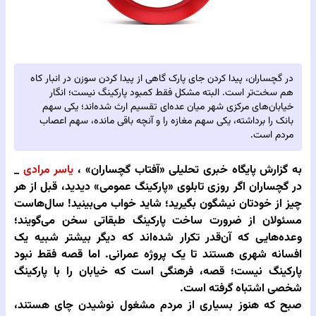
در گچساران، پیدا کردن جای پارک گاهی از پیدا کردن سوزن در انبار کاه
هم سخت‌تر است. البته مشکل فقط کمبود پارکینگ نیست؛ انگار
خیابان‌های مرکزی شهر میان عده‌ای تقسیم ارث شده‌اند؛ یکی سهم
بانک را برداشته، یکی سهم مغازه را و آنچه باقی مانده، سهم اعصاب
مردم است.
به گزارش پایگاه خبری تحلیلی‌
«آفتاب گچساران» ،
یاسر مرادی
_
در گچساران اگر روزی تابلوی «پارکینگ عمومی» دیدید، قبل از هر
چیز از خودتان نیشگون بگیرید؛ شاید خواب می‌بینید! سال‌هاست
مسئولان از ضرورت ساخت پارکینگ طبقاتی سخن می‌گویند؛
وعده‌هایی که آن‌قدر تکرار شده‌اند که دیگر بیشتر شبیه یک
افسانه شهری هستند تا یک پروژه عمرانی. اما قصه فقط نبود
پارکینگ نیست؛ قصه، فرهنگی است که خیابان را با پارکینگ
شخصی اشتباه گرفته است.
صبح که هنوز بسیاری از مردم مشغول نوشیدن چای هستند،