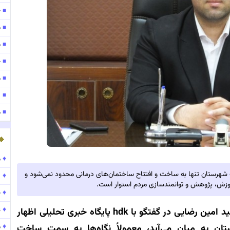
ح
■
م
■
مو
■
ح
■
موج
■
۱۴۰
■
مو
■
♦
موج
هرستان تنها به ساخت و افتتاح ساختمان‌های درمانی محدود نمی‌شود و
♦
۱۵۹
موزش، پژوهش و توانمندسازی مردم استوار است.
♦
ب
♦
ع
سید امین رضایی در گفتگو با hdk پایگاه خبری تحلیلی اظهار
♦
م
ن به میان می‌آید، معمولاً نگاه‌ها به سمت ساخت