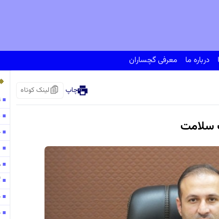
درباره ما
معرفی گچساران
چاپ
لینک کوتاه
ت
■
پ
■
ت سلامت
ح
■
138
■
مو
■
گ
■
ح
■
ح
■