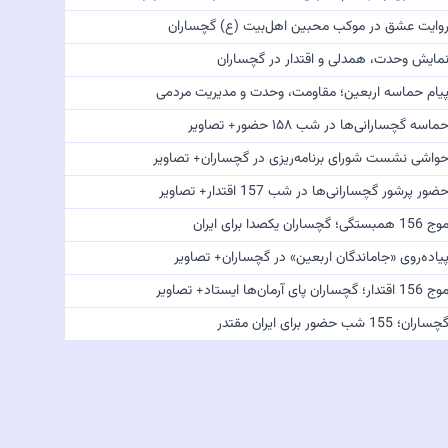
وایت عشق در موکب محبین اهل‌بیت (ع) گچساران
مایش وحدت، همدلی و اقتدار در گچساران
یام حماسه اربعین؛ مقاومت، وحدت و مدیریت مردمی
ماسه گچسارانی‌ها در شب ۱۵۸ حضور+ تصاویر
واشی نشست شورای برنامه‌ریزی در گچساران+ تصاویر
ضور پرشور گچسارانی‌ها در شب 157 اقتدار+ تصاویر
 156 همبستگی؛ گچساران یکصدا برای ایران
یاده‌روی «جاماندگان اربعین» در گچساران+ تصاویر
 156 اقتدار؛ گچساران پای آرمان‌ها ایستاد+ تصاویر
چساران؛ 155 شب حضور برای ایران مقتدر