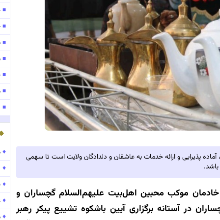
ح
■
ح
■
م
■
مو
■
ح
■
موج
■
۱۴۰
■
♦
موج
آماده پذیرایی و ارائه خدمات به عاشقان و دلدادگان ولایت است تا سهمی
باشد.
♦
۱۵۹
♦
ب
ادمان موکب محبین اهل‌بیت علیهم‌السلام گچساران و
♦
ع
ران در آستانه برگزاری آیین باشکوه تشییع پیکر رهبر
♦
م