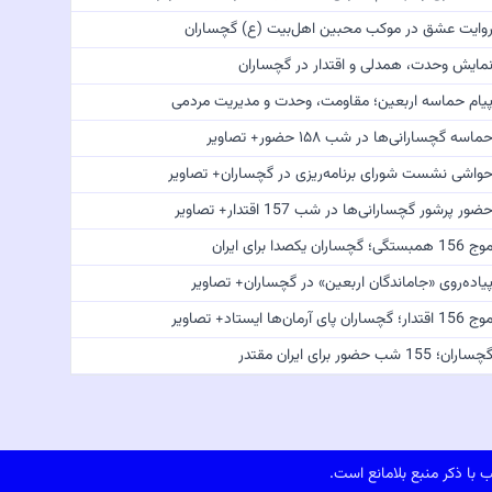
وایت عشق در موکب محبین اهل‌بیت (ع) گچساران
مایش وحدت، همدلی و اقتدار در گچساران
یام حماسه اربعین؛ مقاومت، وحدت و مدیریت مردمی
ماسه گچسارانی‌ها در شب ۱۵۸ حضور+ تصاویر
واشی نشست شورای برنامه‌ریزی در گچساران+ تصاویر
ضور پرشور گچسارانی‌ها در شب 157 اقتدار+ تصاویر
 156 همبستگی؛ گچساران یکصدا برای ایران
یاده‌روی «جاماندگان اربعین» در گچساران+ تصاویر
 156 اقتدار؛ گچساران پای آرمان‌ها ایستاد+ تصاویر
چساران؛ 155 شب حضور برای ایران مقتدر
با ذکر منبع بلامانع است.