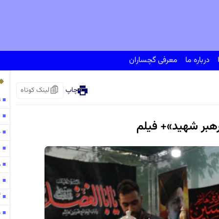
درباره ما
معرفی گچساران
چاپ
لینک کوتاه
ت
■
پ
■
رهبر شهید»+ فیلم
ح
■
138
■
مو
■
۱۳۰
■
گ
■
ح
■