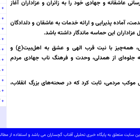
نی عاشقانه و جهادی خود را به زائران و عزاداران آغاز
♦
ر
♦
ن
دمت، آماده پذیرایی و ارائه خدمات به عاشقان و دلدادگان
♦
پ
عزاداران این حماسه ماندگار داشته باشد.
♦
ح
ی، همه‌چیز با نیت قرب الهی و عشق به اهل‌بیت(ع) و
♦
ح
که جلوه‌ای از همدلی، وحدت و فرهنگ ناب جهادی مردم
♦
ح
♦
موج
♦
پ
یی موکب مردمی، ثابت کرد که در صحنه‌های بزرگ انقلاب،
♦
موج
♦
گ
ن سایت متعلق به پایگاه خبری تحلیلی آفتاب گچساران می باشد و استفاده از مطالب 