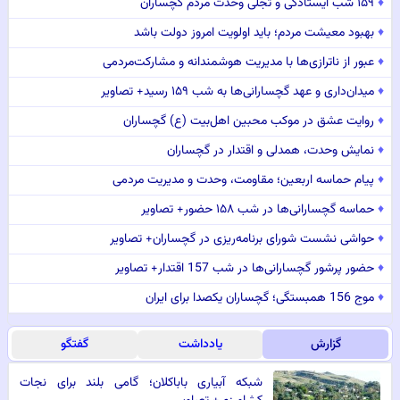
♦
۱۵۹ شب ایستادگی و تجلی وحدت مردم گچساران
♦
بهبود معیشت مردم؛ باید اولویت امروز دولت باشد
♦
عبور از ناترازی‌ها با مدیریت هوشمندانه و مشارکت‌مردمی
♦
میدان‌داری و عهد گچسارانی‌ها به شب ۱۵۹ رسید+ تصاویر
♦
روایت عشق در موکب محبین اهل‌بیت (ع) گچساران
♦
نمایش وحدت، همدلی و اقتدار در گچساران
♦
پیام حماسه اربعین؛ مقاومت، وحدت و مدیریت مردمی
♦
حماسه گچسارانی‌ها در شب ۱۵۸ حضور+ تصاویر
♦
حواشی نشست شورای برنامه‌ریزی در گچساران+ تصاویر
♦
حضور پرشور گچسارانی‌ها در شب 157 اقتدار+ تصاویر
♦
موج 156 همبستگی؛ گچساران یکصدا برای ایران
گزارش
یادداشت
گفتگو
شبکه آبیاری باباکلان؛ گامی بلند برای نجات