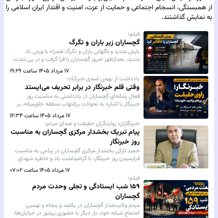
از همبستگی، انسجام اجتماعی و حمایت از عزت، امنیت و اقتدار ایران اسلامی را
به نمایش گذاشتند.
فیلم؛
گچساران زیر باران و تگرگ
بارش شدید و ناگهانی باران و تگرگ همراه با وزش باد
شدید، بعدازظهر امروز گچساران را فرا گرفت و در پی شدت
بارندگی، بخش‌هایی از معابر و خیابان‌های این شهر دچار
۱۷ مرداد ۱۴۰۵ ساعت ۱۹:۲۹
آبگرفتگی شد.
یادداشت از بهمن اسدی خیرآباد؛
وقتی قلم خبرنگار در برابر تحریف می‌ایستد
فعال رسانه‌ای گچساران در یادداشتی به مناسبت روز
خبرنگار با اشاره به تحولات پرالتهاب منطقه خاورمیانه، بر
ضرورت حفظ اصول حرفه‌ای، دقت در روایتگری و مسئولیت
۱۷ مرداد ۱۴۰۵ ساعت ۱۲:۳۴
تاریخی خبرنگاران در ثبت واقعیت‌ها تأکید کرد.
خبرنگاران؛ روایتگران حقیقت و صدای مردم؛
پیام تبریک بخشدار مرکزی گچساران به مناسبت
روز خبرنگار
حمید نارکی بخشدار مرکزی گچساران در پیامی به مناسبت
فرارسیدن روز خبرنگار، با گرامیداشت یاد و خاطره شهدای
عرصه خبر و رسانه، این روز را به تمامی خبرنگاران، اصحاب
۱۷ مرداد ۱۴۰۵ ساعت ۰۷:۰۲
رسانه و فعالان عرصه اطلاع‌رسانی تبریک گفت.
فیلم؛
۱۵۹ شب ایستادگی و تجلی وحدت مردم
گچساران
مردم ولایت‌مدار گچساران در یکصد و پنجاه و نهمین
اجتماع شبانه خود، بار دیگر با حضوری پرشور در خیابان‌ها،