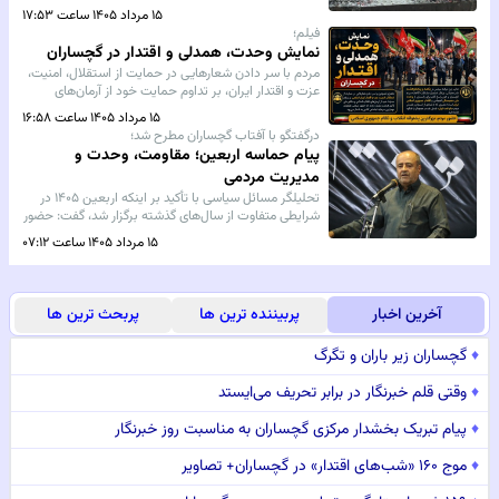
شهیدان حاج سامان دارابی، سید حامد کرمی‌نژاد و سید
۱۵ مرداد ۱۴۰۵ ساعت ۱۷:۵۳
حسین حسنی‌نژاد.
فیلم؛
نمایش وحدت، همدلی و اقتدار در گچساران
مردم با سر دادن شعارهایی در حمایت از استقلال، امنیت،
عزت و اقتدار ایران، بر تداوم حمایت خود از آرمان‌های
انقلاب اسلامی و منافع ملی تأکید کردند و نشان دادند که
۱۵ مرداد ۱۴۰۵ ساعت ۱۶:۵۸
حضور مردمی همچنان مهم‌ترین سرمایه اجتماعی کشور به
درگفتگو با آفتاب گچساران مطرح شد؛
شمار می‌رود.
پیام حماسه اربعین؛ مقاومت، وحدت و
مدیریت مردمی
تحلیلگر مسائل سیاسی با تأکید بر اینکه اربعین ۱۴۰۵ در
شرایطی متفاوت از سال‌های گذشته برگزار شد، گفت: حضور
میلیونی زائران نشان داد که اربعین امروز به نماد مقاومت،
۱۵ مرداد ۱۴۰۵ ساعت ۰۷:۱۲
وحدت امت اسلامی، خونخواهی رهبر شهیدمان و
بزرگ‌ترین مانور مردمی جهان تشیع تبدیل شده است.
آخرین اخبار
پربیننده ترین ها
پربحث ترین ها
♦
گچساران زیر باران و تگرگ
♦
وقتی قلم خبرنگار در برابر تحریف می‌ایستد
♦
پیام تبریک بخشدار مرکزی گچساران به مناسبت روز خبرنگار
♦
موج ۱۶۰ «شب‌های اقتدار» در گچساران+ تصاویر