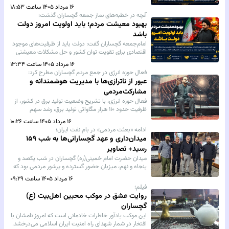
بر استمرار وحدت، همدلی و حمایت از آرمان‌های انقلاب
۱۶ مرداد ۱۴۰۵ ساعت ۱۸:۵۳
اسلامی و ارزش‌های ملی تأکید کردند.
آنچه در خطبه‌های نماز جمعه گچساران گذشت؛
بهبود معیشت مردم؛ باید اولویت امروز دولت
باشد
امام‌جمعه گچساران گفت: دولت باید از ظرفیت‌های موجود
اقتصادی برای تقویت توان کشور و حل مشکلات معیشتی
مردم استفاده کند؛ چراکه معیشت در سایه امنیت، امنیت
۱۶ مرداد ۱۴۰۵ ساعت ۱۳:۳۴
در پایه وحدت و وحدت، تضمین‌کننده اقتدار و آرامش
فعال حوزه انرژی در جمع مردم گچساران مطرح کرد:
جامعه است.
عبور از ناترازی‌ها با مدیریت هوشمندانه و
مشارکت‌مردمی
فعال حوزه انرژی، با تشریح وضعیت تولید برق در کشور، از
ظرفیت حدود ۱۱۰ هزار مگاواتی تولید برق، رشد سهم
نیروگاه‌های داخلی و تأمین بیش از ۹۰ درصد قطعات
۱۶ مرداد ۱۴۰۵ ساعت ۱۰:۲۶
موردنیاز نیروگاه‌ها در داخل کشور خبر داد.
ادامه «بعثت مردمی» در بام نفت ایران؛
میدان‌داری و عهد گچسارانی‌ها به شب ۱۵۹
رسید+ تصاویر
میدان حضرت امام خمینی(ره) گچساران در شب یکصد و
پنجاه‌ و نهم، میزبان حضور گسترده و پرشور مردمی بود که
با شعارهای خود، بار دیگر بر عشق و وفاداری‌شان به ایران
۱۶ مرداد ۱۴۰۵ ساعت ۰۹:۲۹
تأکید کردند.
فیلم؛
روایت عشق در موکب محبین اهل‌بیت (ع)
گچساران
این موکب یادآور خاطرات خادمانی است که امروز نامشان با
افتخار در شمار شهدای راه امنیت ایران اسلامی می‌درخشد.