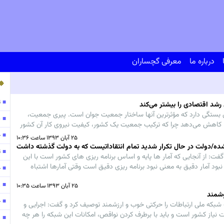
درباره ما
معرفی گچساران
ت
■
شد اقتصادی را بیشتر می‌کند
بستگی دارد که مؤثرترین آنها ساختار جمعیت جوان است. پیری جمعیت،
پ
■
ی، کاهش می‌دهد چرا که ترکیب جمعیت یک کشور، کیفیت نیروی کار آن کشور
ح
■
۲۵ آبان ۱۳۹۳ ساعت ۱۰:۳۶
نشده/دولت در حال تکرار شدید تمام انتقاداتیست که به دولت گذشته داشت
ت
■
فت: از آنجایی که آمار ها پایه و اساس برنامه ریزی های کشور است با این
ود آمار دقیق به معنی نبود برنامه ریزی دقیق است وقتی آمارها اشتباه
ح
■
ان ناپذیر است.
ر
■
۲۵ آبان ۱۳۹۳ ساعت ۱۰:۳۵
وشمند
ح
■
که ملی ارتباطات را حرکتی خوب و ارزشمند توصیف کرد و گفت: اجرایی و
 نیاز کشور است و باید با برطرف کردن نواقص، امکانات این شبکه را هر چه
138
■