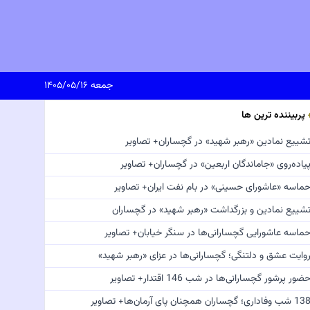
جمعه ۱۴۰۵/۰۵/۱۶
پربیننده ترین ها
شییع نمادین «رهبر شهید» در گچساران+ تصاویر
یاده‌روی «جاماندگان اربعین» در گچساران+ تصاویر
ماسه «عاشورای حسینی» در بام نفت ایران+ تصاویر
شییع نمادین و بزرگداشت «رهبر شهید» در گچساران
ماسه عاشورایی گچسارانی‌ها در سنگر خیابان+ تصاویر
وایت عشق و دلتنگی؛ گچسارانی‌ها در عزای «رهبر شهید»
ضور پرشور گچسارانی‌ها در شب 146 اقتدار+ تصاویر
 شب وفاداری؛ گچساران همچنان پای آرمان‌ها+ تصاویر