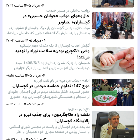
مهم‌ترین ابزارهای تأثیرگذاری بر افکار عمومی تبدیل شد.
۰۴ مرداد ۱۴۰۵ ساعت ۱۷:۲۱
روایت عاشقی در مسیر خدمت؛
حال‌وهوای موکب «جوانان حسینی» در
گچساران+ تصاویر
موکب‌های مردمی گچساران بار دیگر جلوه‌ای از عشق، ایثار
و همدلی را به نمایش گذاشته‌اند؛ جایی که خادمان بی‌ادعا،
شبانه‌روز با تمام توان در مسیر خدمت به زائران حضرت
۰۴ مرداد ۱۴۰۵ ساعت ۱۷:۰۳
اباعبدالله‌الحسین(ع) تلاش می‌کنند و موکب «جوانان
گزارش آفتاب گچساران از یک دغدغه مهم پزشکی؛
حسینی» نیز یکی از همین ایستگاه‌های پرشور خدمت و
وقتی «لاکچری بودن» سلامت نوزاد را تهدید
ارادت است.
می‌کند!
همزمان با نزدیک شدن به تاریخ رُند 1405/5/5، موج
درخواست برای انجام سزارین انتخابی بار دیگر افزایش
یافته است؛ موضوعی که به گفته کارشناسان سلامت،
۰۴ مرداد ۱۴۰۵ ساعت ۰۸:۱۸
می‌تواند سلامت مادر و نوزاد را با مخاطرات جدی مواجه کند
ادامه «بعثت مردمی» در بام نفت ایران؛
و هیچ توجیه پزشکی ندارد.
موج 147؛ تداوم حماسه مردمی در گچساران
حضور گسترده اقشار مختلف مردم در این اجتماع، جلوه‌ای
از انسجام و همبستگی شهروندان گچسارانی بود؛ حضوری
که در ادامه شب‌های متوالی «بعثت مردمی» برگزار شد و بر
۰۴ مرداد ۱۴۰۵ ساعت ۰۰:۱۲
تداوم این حرکت اجتماعی و مردمی در بام نفت ایران، مُهر
داغ‌های مجازی؛
تأیید زد.
نقشه راه «تاجگردون» برای جذب نیرو در
پالایشگاه گچساران!
نماینده مردم گچساران و باشت در مجلس شورای اسلامی،
با انتشار پیامی در صفحه مجازی خود همزمان با آغاز
عملیات اجرایی پالایشگاه گچساران، ضمن تشریح روند
۰۳ مرداد ۱۴۰۵ ساعت ۰۸:۵۹