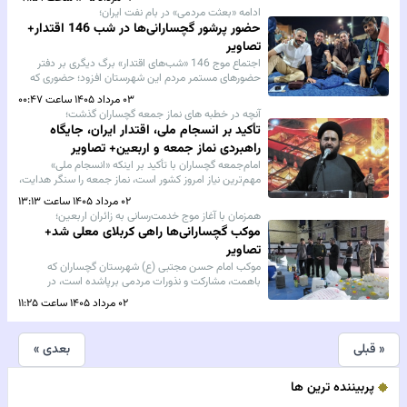
جذب نیرو، بر شفافیت، عدالت، شایسته‌سالاری و استفاده
ادامه «بعثت مردمی» در بام نفت ایران؛
از ظرفیت اداره کار تأکید کرد.
حضور پرشور گچسارانی‌ها در شب 146 اقتدار+
تصاویر
اجتماع موج 146 «شب‌های اقتدار» برگ دیگری بر دفتر
حضورهای مستمر مردم این شهرستان افزود؛ حضوری که
بیانگر احساس مسئولیت اجتماعی، همدلی و مشارکت
۰۳ مرداد ۱۴۰۵ ساعت ۰۰:۴۷
آگاهانه شهروندان درصحنه‌های مختلف اجتماعی است.
آنچه در خطبه های نماز جمعه گچساران گذشت؛
تأکید بر انسجام ملی، اقتدار ایران، جایگاه
راهبردی نماز جمعه و اربعین+ تصاویر
امام‌جمعه گچساران با تأکید بر اینکه «انسجام ملی»
مهم‌ترین نیاز امروز کشور است، نماز جمعه را سنگر هدایت،
مقاومت و وحدت امت اسلامی دانست و با اشاره به سالروز
۰۲ مرداد ۱۴۰۵ ساعت ۱۳:۱۳
عملیات مرصاد، راهپیمایی اربعین و مسائل منطقه‌ای، بر
همزمان با آغاز موج خدمت‌رسانی به زائران اربعین؛
هوشیاری در برابر دشمن، حفظ اقتدار ملی، تقویت وحدت
موکب گچسارانی‌ها راهی کربلای معلی شد+
داخلی و استمرار جبهه مقاومت تأکید کرد.
تصاویر
موکب امام حسن مجتبی (ع) شهرستان گچساران که
باهمت، مشارکت و نذورات مردمی برپاشده است، در
آستانه اربعین حسینی با بدرقه مسئولان و مردم، عازم
۰۲ مرداد ۱۴۰۵ ساعت ۱۱:۲۵
کربلای معلی شد تا با ارائه خدمات اسکان، پذیرایی،
فرهنگی و رفاهی، میزبان هزاران زائر حضرت
اباعبدالله‌الحسین (ع) در بزرگ‌ترین اجتماع دینی جهان
« قبلی
بعدی »
باشد.
پربیننده ترین ها