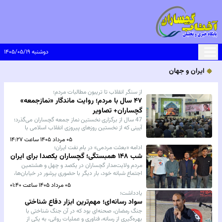
دوشنبه ۱۴۰۵/۰۵/۱۹
ایران و جهان
از سنگر انقلاب تا تریبون مطالبات مردم؛
۴۷ سال با مردم؛ روایت ماندگار «نمازجمعه»
گچساران+ تصاویر
47 سال از برگزاری نخستین نماز جمعه گچساران می‌گذرد؛
آیینی که از نخستین روزهای پیروزی انقلاب اسلامی با
مطالبه مردم شکل گرفت و امروز به یکی از مهم‌ترین
۰۵ مرداد ۱۴۰۵ ساعت ۱۴:۲۷
پایگاه‌های عبادی، فرهنگی، اجتماعی و مطالبه‌گری جنوب
ادامه «بعثت مردمی» در بام نفت ایران؛
کشور تبدیل شده است.
شب ۱۴۸ همبستگی؛ گچساران یکصدا برای ایران
مردم ولایت‌مدار گچساران در یکصد و چهل و هشتمین
اجتماع شبانه خود، بار دیگر با حضوری پرشور در خیابان‌ها،
بر استمرار وحدت، همدلی و حمایت از آرمان‌های انقلاب
۰۵ مرداد ۱۴۰۵ ساعت ۰۱:۴۰
اسلامی و ارزش‌های ملی تأکید کردند.
یادداشت؛
سواد رسانه‌ای؛ مهم‌ترین ابزار دفاع شناختی
جنگ رمضان، صحنه‌ای بود که در آن جنگ شناختی با
بهره‌گیری از رسانه، فناوری و عملیات روانی، به یکی از