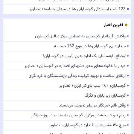
123 شب ایستادگی گچسارانی ها در میدان حماسه+ تصاویر
■
آخرین اخبار
♦
واکنش فرماندار گچساران به تعطیلی مرکز دیالیز گچساران
♦
میدان‌داری گچسارانی‌ها در موج 162 حماسه
♦
اوضاع نابه‌سامان یک اداره بدون رئیس در گچساران!
♦
دیدار با خانواده‌های معزز «شهدای اقتدار» در گچساران+ تصاویر
♦
ارتقای سلامت و بهبود کیفیت زندگی بازنشستگان با غربالگری
♦
گچساران؛ 161 شب پای‌کار ایران+ تصاویر
♦
گچساران زیر باران و تگرگ
♦
وقتی قلم خبرنگار در برابر تحریف می‌ایستد
♦
پیام تبریک بخشدار مرکزی گچساران به مناسبت روز خبرنگار
♦
موج ۱۶۰ «شب‌های اقتدار» در گچساران+ تصاویر