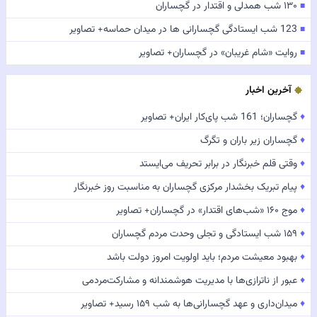
۱۳۰ شب همدلی و اقتدار در گچساران
■
123 شب ایستادگی گچسارانی ها در میدان حماسه+ تصاویر
■
روایت «شام غریبان» در گچساران+ تصاویر
■
آخرین اخبار
♦
گچساران؛ 161 شب پای‌کار ایران+ تصاویر
♦
گچساران زیر باران و تگرگ
♦
وقتی قلم خبرنگار در برابر تحریف می‌ایستد
♦
پیام تبریک بخشدار مرکزی گچساران به مناسبت روز خبرنگار
♦
موج ۱۶۰ «شب‌های اقتدار» در گچساران+ تصاویر
♦
۱۵۹ شب ایستادگی و تجلی وحدت مردم گچساران
♦
بهبود معیشت مردم؛ باید اولویت امروز دولت باشد
♦
عبور از ناترازی‌ها با مدیریت هوشمندانه و مشارکت‌مردمی
♦
میدان‌داری و عهد گچسارانی‌ها به شب ۱۵۹ رسید+ تصاویر