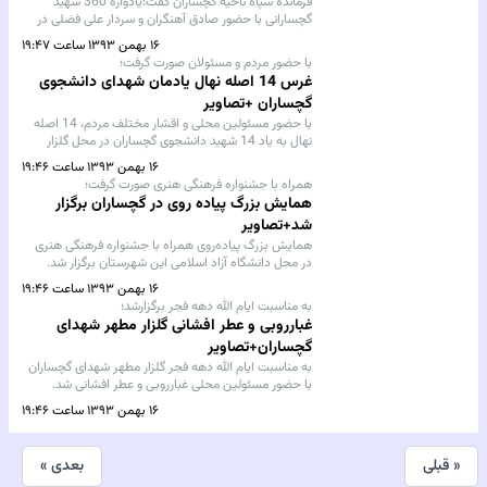
فرمانده سپاه ناحیه گچساران گفت:یادواره 360 شهید
گچسارانی با حضور صادق آهنگران و سردار علی فضلی در
روز‌16 اسفندماه امسال در این شهرستان برگزار می‌شود.
۱۶ بهمن ۱۳۹۳ ساعت ۱۹:۴۷
با حضور مردم و مسئولان صورت گرفت؛
غرس 14 اصله نهال یادمان شهدای دانشجوی
گچساران +تصاویر
با حضور مسئولین محلی و اقشار مختلف مردم، 14 اصله
نهال به یاد 14 شهید دانشجوی گچساران در محل گلزار
شهدای گمنام دانشگاه آزاد این شهرستان غرس شد.
۱۶ بهمن ۱۳۹۳ ساعت ۱۹:۴۶
همراه با جشنواره فرهنگی هنری صورت گرفت؛
همایش بزرگ پیاده روی در گچساران برگزار
شد+تصاویر
همایش بزرگ پیاده‌روی همراه با جشنواره فرهنگی هنری
در محل دانشگاه آزاد اسلامی این شهرستان برگزار شد.
۱۶ بهمن ۱۳۹۳ ساعت ۱۹:۴۶
به مناسبت ایام الله دهه فجر برگزارشد؛
غبارروبی و عطر افشانی گلزار مطهر شهدای
گچساران+تصاویر
به مناسبت ایام الله دهه فجر گلزار مطهر شهدای گچساران
با حضور مسئولین محلی غبارروبی و عطر افشانی شد.
۱۶ بهمن ۱۳۹۳ ساعت ۱۹:۴۶
« قبلی
بعدی »