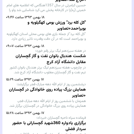
اخراج شد+تصاویر
حسین کیامرثی در سال 1357هنگامی که اعلامیه های امام
خمینی (ره)را در کارخانه پخش می کرد شناسایی شد واو را
اخراج کردند.
۱۸ بهمن ۱۳۹۳ ساعت ۰۹:۴۶
"کل کله برد" ورزش بومی کهگیلویه و
بویراحمد+تصاویر
"کل کله برد"از جمله بازی های بومی محلی استان کهگیلویه
و بویراحمد است که در آن دقت وقدرت تاثیر زیادی دارد.
۱۸ بهمن ۱۳۹۳ ساعت ۰۹:۰۷
در هفته سیزدهم لیگ برتر رقم خورد؛
شکست هندبال بانوان نفت و گاز گچساران
مقابل دانشگاه آزاد کرج
در چارچوب هفته سیزدهم لیگ برتر هندبال بانوان کشور
تیم نفت و گاز گچساران مغلوب دانشگاه آزاد کرج شد.
۱۷ بهمن ۱۳۹۳ ساعت ۱۵:۲۹
درششمین روز از ایام الله دهه مبارک فجر برگزارشد؛
همایش بزرگ پیاده روی خانوادگی در گچساران
+تصاویر
همزمان با ششمین روز از ایام الله دهه مبارک فجر،
همایش پیاده روی بزرگ خانوادگی در گچساران برگزار شد.
۱۷ بهمن ۱۳۹۳ ساعت ۱۵:۲۸
فرمانده سپاه ناحیه گچساران خبرداد؛
برگزاری یادواره 360شهید گچسارانی با حضور
سردار فضلی