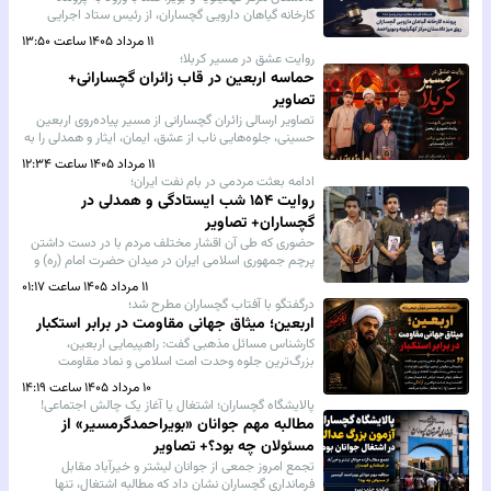
کارخانه گیاهان دارویی گچساران، از رئیس ستاد اجرایی
فرمان امام(ره) خواست درباره وضعیت این پروژه، دلایل
۱۱ مرداد ۱۴۰۵ ساعت ۱۳:۵۰
توقف بهره‌برداری و هرگونه تصمیم درباره انتقال تجهیزات،
روایت عشق در مسیر کربلا؛
پاسخ‌گویی کند.
حماسه اربعین در قاب زائران گچسارانی+
تصاویر
تصاویر ارسالی زائران گچسارانی از مسیر پیاده‌روی اربعین
حسینی، جلوه‌هایی ناب از عشق، ایمان، ایثار و همدلی را به
تصویر کشیده است؛ قاب‌هایی که روایتگر بزرگ‌ترین
۱۱ مرداد ۱۴۰۵ ساعت ۱۲:۳۴
اجتماع عاشقان حضرت اباعبدالله الحسین(ع) در جهان
ادامه بعثت مردمی در بام نفت ایران؛
است.
روایت ۱۵۴ شب ایستادگی و همدلی در
گچساران+ تصاویر
حضوری که طی آن اقشار مختلف مردم با در دست داشتن
پرچم جمهوری اسلامی ایران در میدان حضرت امام (ره) و
خیابان‌های مرکزی شهر گرد هم آمدند و بر وحدت، همدلی،
۱۱ مرداد ۱۴۰۵ ساعت ۰۱:۱۷
عزت ملی و پشتیبانی از آرمان‌های انقلاب اسلامی و نیروهای
درگفتگو با آفتاب گچساران مطرح شد؛
مسلح تأکید کردند.
اربعین؛ میثاق جهانی مقاومت در برابر استکبار
کارشناس مسائل مذهبی گفت: راهپیمایی اربعین،
بزرگ‌ترین جلوه وحدت امت اسلامی و نماد مقاومت
آگاهانه در برابر ظلم و استکبار جهانی است؛ حرکتی که
۱۰ مرداد ۱۴۰۵ ساعت ۱۴:۱۹
بیش از گذشته پیام عدالت‌خواهی و آزادگی مکتب امام
پالایشگاه گچساران؛ اشتغال یا آغاز یک چالش اجتماعی!
حسین (ع) را به جهانیان مخابره می‌کند.
مطالبه مهم جوانان «بویراحمدگرمسیر» از
مسئولان چه بود؟+ تصاویر
تجمع امروز جمعی از جوانان لیشتر و خیرآباد مقابل
فرمانداری گچساران نشان داد که مطالبه اشتغال، تنها