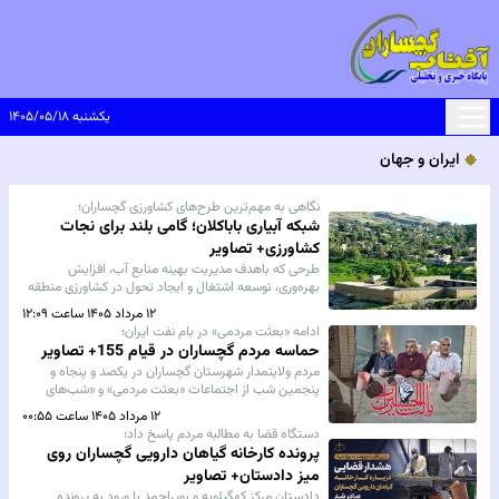
یکشنبه ۱۴۰۵/۰۵/۱۸
ایران و جهان
نگاهی به مهم‌ترین طرح‌های کشاورزی گچساران؛
شبکه آبیاری باباکلان؛ گامی بلند برای نجات
کشاورزی+ تصاویر
طرحی که باهدف مدیریت بهینه منابع آب، افزایش
بهره‌وری، توسعه اشتغال و ایجاد تحول در کشاورزی منطقه
در حال اجراست و می‌تواند زمینه‌ساز رونق اقتصادی و
۱۲ مرداد ۱۴۰۵ ساعت ۱۲:۰۹
توسعه پایدار در جنوب گچساران باشد.
ادامه «بعثت مردمی» در بام نفت ایران؛
حماسه مردم گچساران در قیام 155+ تصاویر
مردم ولایتمدار شهرستان گچساران در یکصد و پنجاه و
پنجمین شب از اجتماعات «بعثت مردمی» و «شب‌های
اقتدار»، بار دیگر با حضور پرشور خود، صحنه‌ای از همدلی،
۱۲ مرداد ۱۴۰۵ ساعت ۰۰:۵۵
اتحاد و مشارکت اجتماعی را رقم زدند.
دستگاه قضا به مطالبه مردم پاسخ داد؛
پرونده کارخانه گیاهان دارویی گچساران روی
میز دادستان+ تصاویر
دادستان مرکز کهگیلویه و بویراحمد با ورود به پرونده