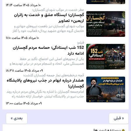
درخواست برای استخدام نیست، بلکه مطالبه‌ای برای اجرای
۱۰ مرداد ۱۴۰۵ ساعت ۱۴:۱۴
عدالت، شفافیت و رعایت حقوق نیروهای بومی است.
عطر خدمت در موکب شهدای گچساران؛
گچساران؛ ایستگاه عشق و خدمت به زائران
اربعین+ تصاویر
موکب شهدای گچساران نیز باهمت نیروهای جهادی و
خادمان گروه جهادی «شهید پردال» فعالیت خود را آغاز
کرده تا همچون سال‌های گذشته، با ارائه خدمات فرهنگی،
۱۰ مرداد ۱۴۰۵ ساعت ۱۱:۱۰
رفاهی و پذیرایی، سهمی در میزبانی از خیل عاشقان
فیلم؛
حسینی داشته باشد.
152 شب ایستادگی؛ حماسه مردم گچساران
ادامه دارد
یکی از محورهای اصلی این اجتماع، تأکید بر حفظ
همبستگی ملی، اتحاد و انسجام مردم در برابر تهدیدها و
توطئه‌های دشمنان بود؛ موضوعی که شرکت‌کنندگان آن را
۰۹ مرداد ۱۴۰۵ ساعت ۱۸:۳۸
مهم‌ترین پشتوانه اقتدار و امنیت ایران اسلامی دانستند.
آنچه درخطبه‌های نماز جمعه گچساران گذشت؛
هشدار درباره ابهام در جذب نیروهای پالایشگاه
گچساران!
امام‌جمعه گچساران با اشاره به نگرانی‌های مردم درباره روند
جذب نیرو در پالایشگاه لیشتر، خواستار ارائه «نقشه راه
شفاف» برای استخدام و به‌کارگیری نیروهای این طرح بزرگ
۰۹ مرداد ۱۴۰۵ ساعت ۱۳:۰۰
صنعتی شد.
« قبلی
بعدی »
پربیننده ترین ها