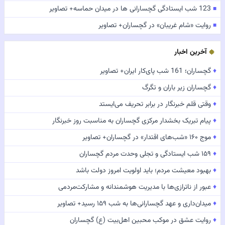
123 شب ایستادگی گچسارانی ها در میدان حماسه+ تصاویر
■
روایت «شام غریبان» در گچساران+ تصاویر
■
آخرین اخبار
♦
گچساران؛ 161 شب پای‌کار ایران+ تصاویر
♦
گچساران زیر باران و تگرگ
♦
وقتی قلم خبرنگار در برابر تحریف می‌ایستد
♦
پیام تبریک بخشدار مرکزی گچساران به مناسبت روز خبرنگار
♦
موج ۱۶۰ «شب‌های اقتدار» در گچساران+ تصاویر
♦
۱۵۹ شب ایستادگی و تجلی وحدت مردم گچساران
♦
بهبود معیشت مردم؛ باید اولویت امروز دولت باشد
♦
عبور از ناترازی‌ها با مدیریت هوشمندانه و مشارکت‌مردمی
♦
میدان‌داری و عهد گچسارانی‌ها به شب ۱۵۹ رسید+ تصاویر
♦
روایت عشق در موکب محبین اهل‌بیت (ع) گچساران